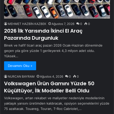
MEHMET HAZBİN KAZBEK
Ağustos 7, 2026
0
0
2026 İlk Yarısında İkinci El Araç
Pazarında Durgunluk
Binek ve hafif ticari araç pazarı 2026 Ocak-Haziran döneminde
geçen yıla göre yüzde 1 gerileyerek 4,3 milyon adet oldu.
Yüksek…
Devamını Oku »
NURCAN BAYRAM
Ağustos 4, 2026
0
0
Volkswagen Ürün Gamını Yüzde 50
Küçültüyor, İlk Modeller Belli Oldu
Volkswagen, artan rekabet ve maliyetler nedeniyle modellerinin
yaklaşık yarısını üretimden kaldıracak, opsiyon seçeneklerini yüzde
75 azaltacak. Touareg, Touran, T-Roc Cabriolet,…