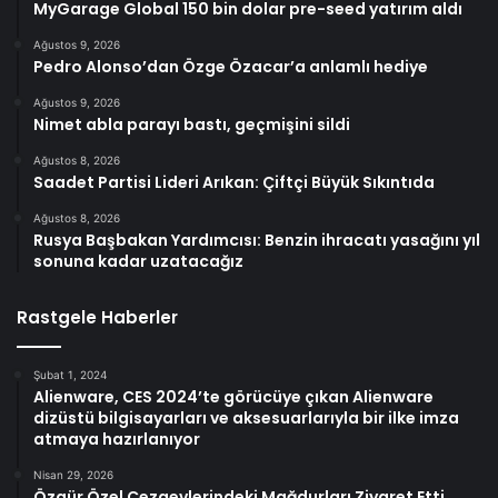
MyGarage Global 150 bin dolar pre-seed yatırım aldı
Ağustos 9, 2026
Pedro Alonso’dan Özge Özacar’a anlamlı hediye
Ağustos 9, 2026
Nimet abla parayı bastı, geçmişini sildi
Ağustos 8, 2026
Saadet Partisi Lideri Arıkan: Çiftçi Büyük Sıkıntıda
Ağustos 8, 2026
Rusya Başbakan Yardımcısı: Benzin ihracatı yasağını yıl
sonuna kadar uzatacağız
Rastgele Haberler
Şubat 1, 2024
Alienware, CES 2024’te görücüye çıkan Alienware
dizüstü bilgisayarları ve aksesuarlarıyla bir ilke imza
atmaya hazırlanıyor
Nisan 29, 2026
Özgür Özel Cezaevlerindeki Mağdurları Ziyaret Etti