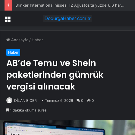
Brinker International hissesi 12 Ağustos’ta yüzde 6,6 hareket edebilir
Menü
Anasayfa
/
Haber
Haber
AB’de Temu ve Shein
paketlerinden gümrük
vergisi alınacak
DİLAN BİÇER
Temmuz 6, 2026
0
0
1 dakika okuma süresi