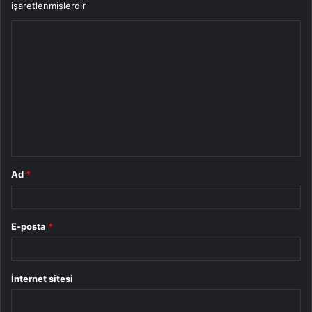
işaretlenmişlerdir
Y
o
r
u
m
*
Ad
*
E-posta
*
İnternet sitesi