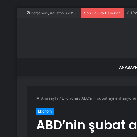
CHP’d
Perşembe, Ağustos 6 2026
Son Dakika Haberleri
ANASAY
Anasayfa
/
Ekonomi
/
ABD’nin şubat ayı enflasyonu
Ekonomi
ABD’nin şubat a