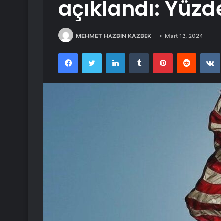
açıklandı: Yüzde
MEHMET HAZBİN KAZBEK
Mart 12, 2024
Facebook
Twitter
LinkedIn
Tumblr
Pinterest
Reddit