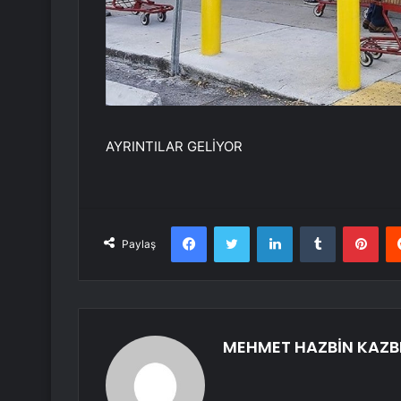
AYRINTILAR GELİYOR
Facebook
Twitter
LinkedIn
Tumblr
Pint
Paylaş
MEHMET HAZBİN KAZB