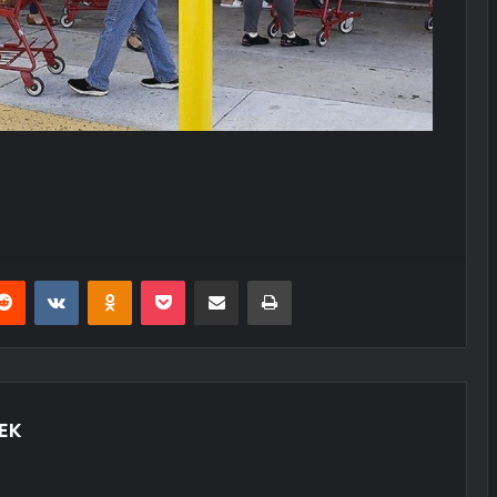
erest
Reddit
VKontakte
Odnoklassniki
Pocket
E-Posta ile paylaş
Yazdır
EK