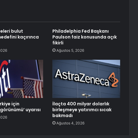
eleri bulut
Philadelphia Fed Başkanı
edefini kaçırınca
Paulson faiz konusunda açık
fikirli
2026
Ağustos 5, 2026
rkiye için
İlaçta 400 milyar dolarlık
 görünümü’ uyarısı
birleşmeye yatırımcı sıcak
bakmadı
2026
Ağustos 4, 2026