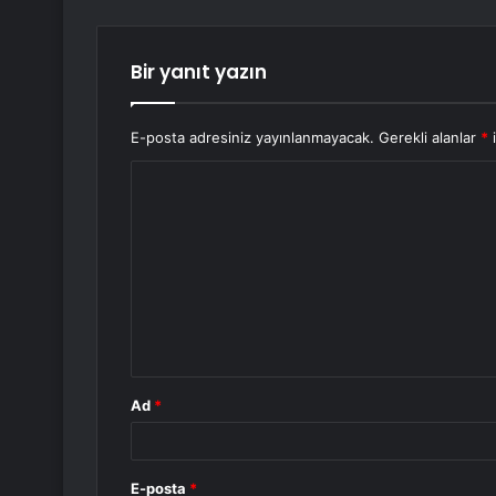
Bir yanıt yazın
E-posta adresiniz yayınlanmayacak.
Gerekli alanlar
*
i
Y
o
r
u
m
*
Ad
*
E-posta
*