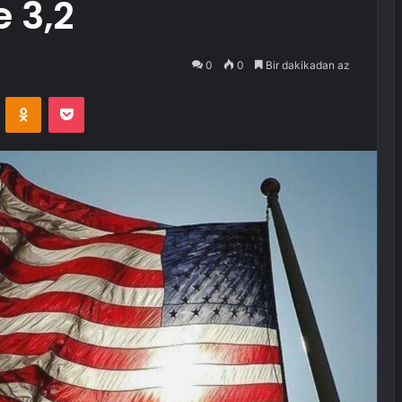
 3,2
0
0
Bir dakikadan az
VKontakte
Odnoklassniki
Pocket