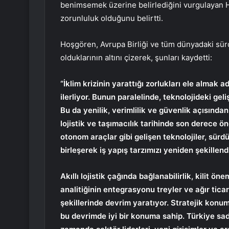
benimsemek üzerine belirlediğini vurgulayan Ho
zorunluluk olduğunu belirtti.
Hoşgören, Avrupa Birliği ve tüm dünyadaki sürd
olduklarının altını çizerek, şunları kaydetti:
“İklim krizinin yarattığı zorlukları ele almak 
ilerliyor. Bunun paralelinde, teknolojideki gel
Bu da yenilik, verimlilik ve güvenlik açısında
lojistik ve taşımacılık tarihinde son derece ö
otonom araçlar gibi gelişen teknolojiler, sürd
birleşerek iş yapış tarzımızı yeniden şekillendi
Akıllı lojistik çağında bağlanabilirlik, kilit 
analitiğinin entegrasyonu treyler ve ağır ticar
şekillerinde devrim yaratıyor. Stratejik konumu
bu devrimde iyi bir konuma sahip. Türkiye sa