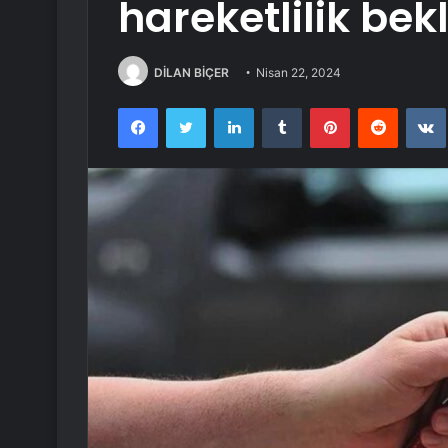
hareketlilik bek
DİLAN BİÇER
Nisan 22, 2024
Facebook
Twitter
LinkedIn
Tumblr
Pinterest
Reddit