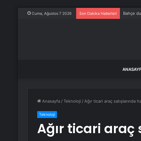
Bahçe duv
Cuma, Ağustos 7 2026
Son Dakika Haberleri
ANASAY
Anasayfa
/
Teknoloji
/
Ağır ticari araç satışlarında h
Teknoloji
Ağır ticari araç