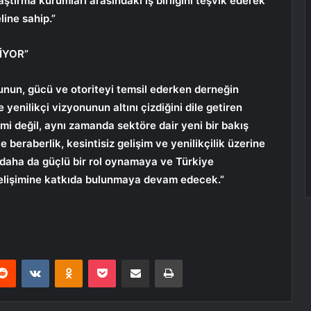
aştırma kurumları arasındaki iş birliğini teşvik ederek
ine sahip.”
İYOR”
sunun, gücü ve otoriteyi temsil ederken derneğin
enilikçi vizyonunun altını çizdiğini dile getiren
mi değil, aynı zamanda sektöre dair yeni bir bakış
ve beraberlik, kesintisiz gelişim ve yenilikçilik üzerine
e daha da güçlü bir rol oynamaya ve Türkiye
 gelişimine katkıda bulunmaya devam edecek.”
erest
Reddit
VKontakte
Odnoklassniki
Pocket
E-Posta ile paylaş
Yazdır