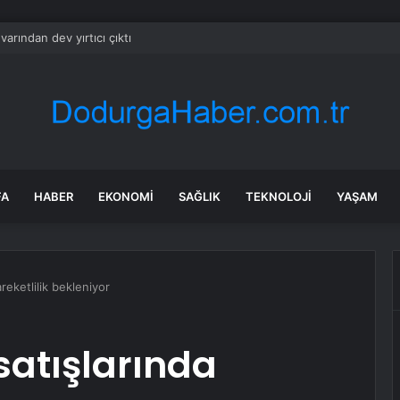
arından dev yırtıcı çıktı
FA
HABER
EKONOMI
SAĞLIK
TEKNOLOJI
YAŞAM
areketlilik bekleniyor
 satışlarında