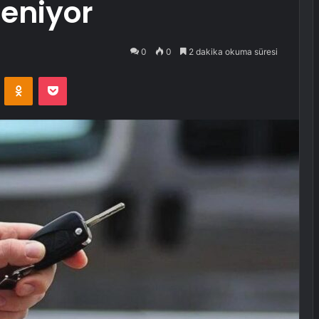
leniyor
0
0
2 dakika okuma süresi
VKontakte
Odnoklassniki
Pocket