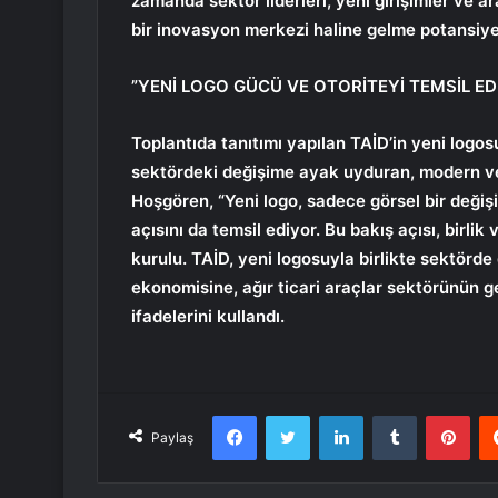
zamanda sektör liderleri, yeni girişimler ve ar
bir inovasyon merkezi haline gelme potansiyel
”YENİ LOGO GÜCÜ VE OTORİTEYİ TEMSİL ED
Toplantıda tanıtımı yapılan TAİD’in yeni logo
sektördeki değişime ayak uyduran, modern ve y
Hoşgören, “Yeni logo, sadece görsel bir değişi
açısını da temsil ediyor. Bu bakış açısı, birlik 
kurulu. TAİD, yeni logosuyla birlikte sektörd
ekonomisine, ağır ticari araçlar sektörünün
ifadelerini kullandı.
Facebook
Twitter
LinkedIn
Tumblr
Pint
Paylaş