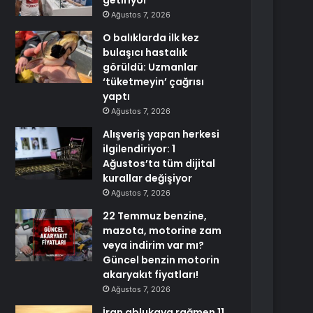
getiriyor
Ağustos 7, 2026
O balıklarda ilk kez
bulaşıcı hastalık
görüldü: Uzmanlar
‘tüketmeyin’ çağrısı
yaptı
Ağustos 7, 2026
Alışveriş yapan herkesi
ilgilendiriyor: 1
Ağustos’ta tüm dijital
kurallar değişiyor
Ağustos 7, 2026
22 Temmuz benzine,
mazota, motorine zam
veya indirim var mı?
Güncel benzin motorin
akaryakıt fiyatları!
Ağustos 7, 2026
İran ablukaya rağmen 11