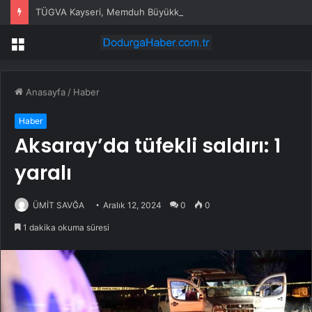
TÜGVA Kayseri, Memduh Büyükkılıç’ı ağırladı
Menü
Anasayfa
/
Haber
Haber
Aksaray’da tüfekli saldırı: 1
yaralı
ÜMİT SAVĞA
Aralık 12, 2024
0
0
1 dakika okuma süresi