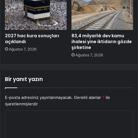
2027 hac kura sonuçları
83,4 milyarlık dev kamu
açıklandı
ihalesi yine iktidarın gözde
şirketine
Ağustos 7, 2026
Ağustos 7, 2026
Bir yanıt yazın
E-posta adresiniz yayınlanmayacak.
Gerekli alanlar
*
ile
işaretlenmişlerdir
Y
o
r