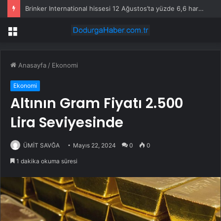
Brinker International hissesi 12 Ağustos’ta yüzde 6,6 hareket edebilir
Menü
Anasayfa
/
Ekonomi
Ekonomi
Altının Gram Fiyatı 2.500
Lira Seviyesinde
ÜMİT SAVĞA
Mayıs 22, 2024
0
0
1 dakika okuma süresi