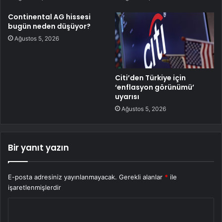
Continental AG hissesi
bugün neden düşüyor?
Ağustos 5, 2026
Citi’den Türkiye için
‘enflasyon görünümü’
uyarısı
Ağustos 5, 2026
Bir yanıt yazın
E-posta adresiniz yayınlanmayacak.
Gerekli alanlar
*
ile
işaretlenmişlerdir
Y
o