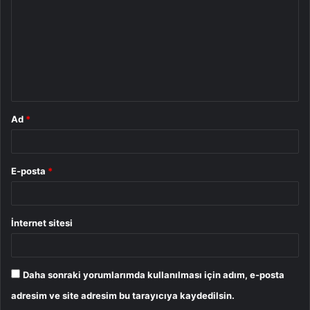
r
u
m
*
Ad
*
E-posta
*
İnternet sitesi
Daha sonraki yorumlarımda kullanılması için adım, e-posta
adresim ve site adresim bu tarayıcıya kaydedilsin.