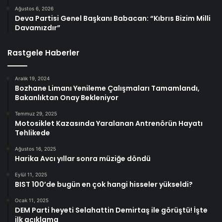
Ağustos 6, 2026
Deva Partisi Genel Başkanı Babacan: “Kıbrıs Bizim Milli
Davamızdır”
Rastgele Haberler
Aralık 19, 2024
Bozhane Limanı Yenileme Çalışmaları Tamamlandı,
Bakanlıktan Onay Bekleniyor
Temmuz 29, 2025
Motosiklet Kazasında Yaralanan Antrenörün Hayatı
Tehlikede
Ağustos 16, 2025
Harika Avcı yıllar sonra müziğe döndü
Eylül 11, 2025
BIST 100’de bugün en çok hangi hisseler yükseldi?
Ocak 11, 2025
DEM Parti heyeti Selahattin Demirtaş ile görüştü! İşte
ilk açıklama