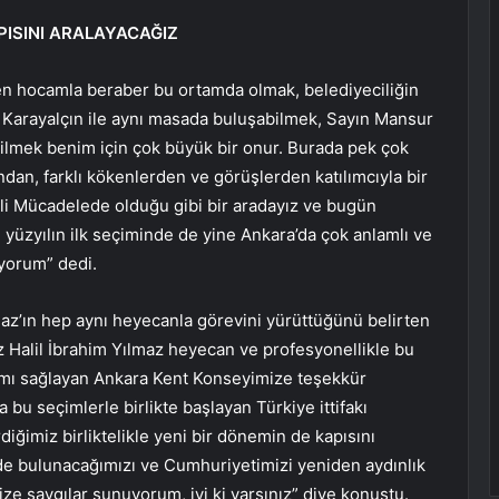
PISINI ARALAYACAĞIZ
n hocamla beraber bu ortamda olmak, belediyeciliğin
 Karayalçın ile aynı masada buluşabilmek, Sayın Mansur
ilmek benim için çok büyük bir onur. Burada pek çok
dan, farklı kökenlerden ve görüşlerden katılımcıyla bir
li Mücadelede olduğu gibi bir aradayız ve bugün
 yüzyılın ilk seçiminde de yine Ankara’da çok anlamlı ve
üyorum” dedi.
az’ın hep aynı heyecanla görevini yürüttüğünü belirten
Halil İbrahim Yılmaz heyecan ve profesyonellikle bu
amı sağlayan Ankara Kent Konseyimize teşekkür
bu seçimlerle birlikte başlayan Türkiye ittifakı
rdiğimiz birliktelikle yeni bir dönemin de kapısını
rde bulunacağımızı ve Cumhuriyetimizi yeniden aydınlık
e saygılar sunuyorum, iyi ki varsınız” diye konuştu.