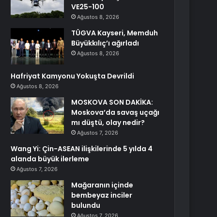
VE25-100
Ağustos 8, 2026
TÜGVA Kayseri, Memduh
Büyükkılıç’ı ağırladı
Ağustos 8, 2026
Hafriyat Kamyonu Yokuşta Devrildi
Ağustos 8, 2026
MOSKOVA SON DAKİKA:
Moskova’da savaş uçağı
mı düştü, olay nedir?
Ağustos 7, 2026
Wang Yi: Çin-ASEAN ilişkilerinde 5 yılda 4
alanda büyük ilerleme
Ağustos 7, 2026
Mağaranın içinde
bembeyaz inciler
bulundu
Ağustos 7, 2026