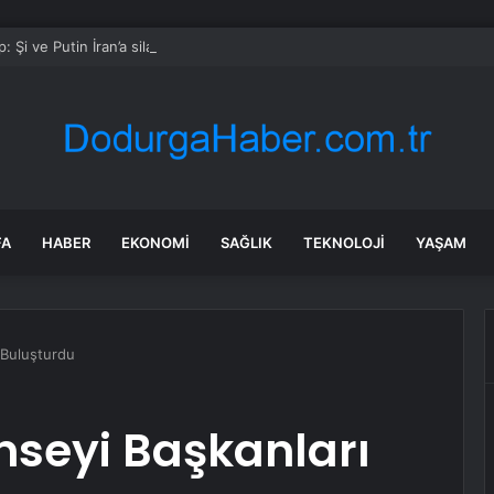
: Şi ve Putin İran’a silah satmayacaklarını söyledi
FA
HABER
EKONOMI
SAĞLIK
TEKNOLOJI
YAŞAM
 Buluşturdu
nseyi Başkanları