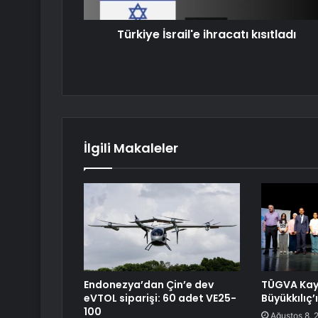
Türkiye İsrail'e ihracatı kısıtladı
İlgili Makaleler
Endonezya’dan Çin’e dev
TÜGVA Kay
eVTOL siparişi: 60 adet VE25-
Büyükkılıç’ı
100
Ağustos 8, 