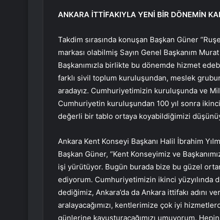
ANKARA İTTİFAKIYLA YENİ BİR DÖNEMİN KA
Takdim sırasında konuşan Başkan Güner “Ruşe
markası olabilmiş Sayın Genel Başkanım Murat
Başkanımızla birlikte bu dönemde hizmet edeb
farklı sivil toplum kuruluşundan, meslek grubun
aradayız. Cumhuriyetimizin kuruluşunda ve Mil
Cumhuriyetin kuruluşundan 100 yıl sonra ikinci
değerli bir tablo ortaya koyabildiğimizi düşün
Ankara Kent Konseyi Başkanı Halil İbrahim Yılm
Başkan Güner, “Kent Konseyimiz ve Başkanımız 
işi yürütüyor. Bugün burada bize bu güzel ort
ediyorum. Cumhuriyetimizin ikinci yüzyılında da 
dediğimiz, Ankara’da da Ankara ittifakı adını ve
aralayacağımızı, kentlerimize çok iyi hizmetle
günlerine kavuşturacağımızı umuyorum. Hepiniz