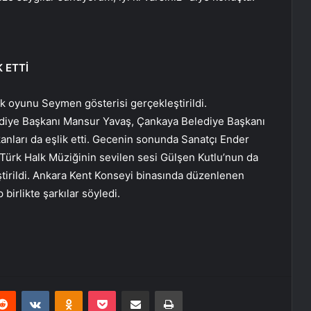
 ETTİ
lk oyunu Seymen gösterisi gerçekleştirildi.
iye Başkanı Mansur Yavaş, Çankaya Belediye Başkanı
anları da eşlik etti. Gecenin sonunda Sanatçı Ender
e Türk Halk Müziğinin sevilen sesi Gülşen Kutlu’nun da
ştirildi. Ankara Kent Konseyi binasında düzenlenen
 birlikte şarkılar söyledi.
erest
Reddit
VKontakte
Odnoklassniki
Pocket
E-Posta ile paylaş
Yazdır