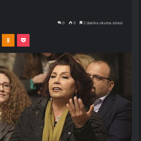
0
0
2 dakika okuma süresi
VKontakte
Odnoklassniki
Pocket