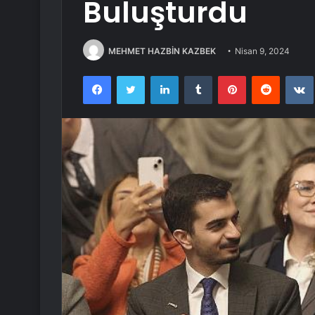
Buluşturdu
MEHMET HAZBİN KAZBEK
Nisan 9, 2024
Facebook
Twitter
LinkedIn
Tumblr
Pinterest
Reddit