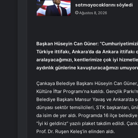
satmayacaklarını söyledi
Ağustos 8, 2026
Başkan Hüseyin Can Güner: “Cumhuriyetimizin 
Türkiye ittifakı, Ankara’da da Ankara ittifakı o
aralayacağımızı, kentlerimize çok iyi hizmet
aydınlık günlerine kavuşturacağımızı umuyor
Çankaya Belediye Başkanı Hüseyin Can Güner, 
Kültüre İftar Programı’na katıldı. Gençlik Par
Belediye Başkanı Mansur Yavaş ve Ankara’da se
dünyası sektör temsilcileri, STK başkanları, ün
da isim de yer aldı. Programda 16 ilçe belediy
“İyi ki geldiniz” yazılı plaket takdim edildi. Ç
Prof. Dr. Ruşen Keleş’in elinden aldı.