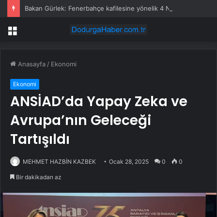
Bakan Gürlek: Fenerbahçe kafilesine yönelik 4 Nisan 2015 saldırısı yeniden incelemeye alındı
Menü
Anasayfa
/
Ekonomi
Ekonomi
ANSİAD’da Yapay Zeka ve
Avrupa’nın Geleceği
Tartışıldı
MEHMET HAZBİN KAZBEK
Ocak 28, 2025
0
0
Bir dakikadan az