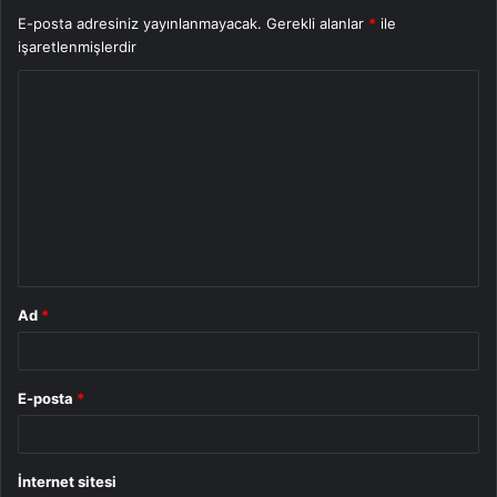
E-posta adresiniz yayınlanmayacak.
Gerekli alanlar
*
ile
işaretlenmişlerdir
Y
o
r
u
m
*
Ad
*
E-posta
*
İnternet sitesi