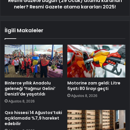
Resmi Gazete bugün (29 Ocak) atama kararları
neler? Resmi Gazete atama kararları 2025!
İlgili Makaleler
Binlerce yıllık Anadolu
Motorine zam geldi: Litre
geleneği ‘Yağmur Gelini’
fiyatı 80 lirayı geçti
Denizli’de yaşatıldı
Ağustos 8, 2026
Ağustos 8, 2026
Qxo hissesi 14 Ağustos’taki
açıklamada %7,9 hareket
edebilir