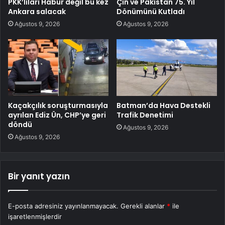
PKK’lıları Habur değil bu kez
Çin ve Pakistan 75. Yıl
Ankara salacak
Dönümünü Kutladı
Ağustos 9, 2026
Ağustos 9, 2026
Kaçakçılık soruşturmasıyla
Batman’da Hava Destekli
ayrılan Ediz Ün, CHP’ye geri
Trafik Denetimi
döndü
Ağustos 9, 2026
Ağustos 9, 2026
Bir yanıt yazın
E-posta adresiniz yayınlanmayacak.
Gerekli alanlar
*
ile
işaretlenmişlerdir