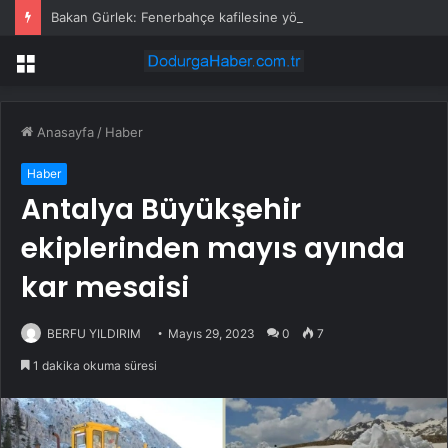
Bakan Gürlek: Fenerbahçe kafilesine yönelik 4 Nisan 2015 saldırısı yeniden incelemeye alındı
Menü
Anasayfa
/
Haber
Haber
Antalya Büyükşehir
ekiplerinden mayıs ayında
kar mesaisi
BERFU YILDIRIM
Mayıs 29, 2023
0
7
1 dakika okuma süresi