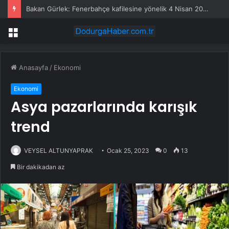
Bakan Gürlek: Fenerbahçe kafilesine yönelik 4 Nisan 2015 saldırısı yeniden incelemeye alındı
Menü
Anasayfa
/
Ekonomi
Ekonomi
Asya pazarlarında karışık
trend
VEYSEL ALTUNYAPRAK
Ocak 25, 2023
0
13
Bir dakikadan az