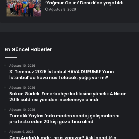
‘Yağmur Gelini’ Denizli’de yaşatıldı
Ağustos 8, 2026
En Güncel Haberler
Ağustos 10, 2026
31 Temmuz 2026 İstanbul HAVA DURUMU! Yarın
İstanbul’da hava nasıl olacak, yağış var mı?
Ağustos 10, 2026
Bakan Gürlek: Fenerbahçe kafilesine yönelik 4 Nisan
2015 saldırısı yeniden incelemeye alındı
Ağustos 10, 2026
Turnalık Yaylası’nda maden sondaj çalışmalarını
protesto eden 20 kişi gözaltına alındı
Ağustos 9, 2026
Cem Arıdağ kimdir, ne iş yapıyor? Aslı İnandık’ın