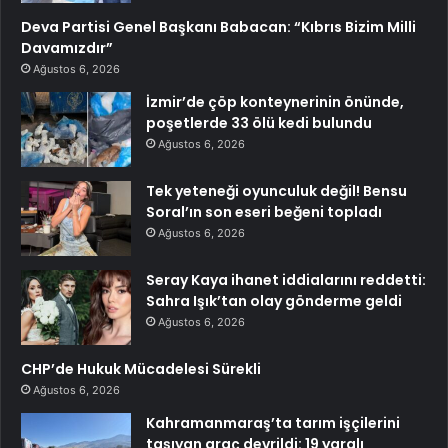
Deva Partisi Genel Başkanı Babacan: “Kıbrıs Bizim Milli
Davamızdır”
Ağustos 6, 2026
İzmir’de çöp konteynerinin önünde,
poşetlerde 33 ölü kedi bulundu
Ağustos 6, 2026
Tek yeteneği oyunculuk değil! Bensu
Soral’ın son eseri beğeni topladı
Ağustos 6, 2026
Seray Kaya ihanet iddialarını reddetti:
Sahra Işık’tan olay gönderme geldi
Ağustos 6, 2026
CHP’de Hukuk Mücadelesi Sürekli
Ağustos 6, 2026
Kahramanmaraş’ta tarım işçilerini
taşıyan araç devrildi: 19 yaralı