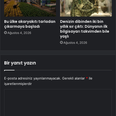
Bu ülke akaryakıtı tarladan
Denizin dibinden iki bin
çıkarmaya başladı
yıllık sır çıktı: Dünyanın ilk
bilgisayarı takvimden bile
Ağustos 4, 2026
yaşlı
Ağustos 4, 2026
Bir yanıt yazın
E-posta adresiniz yayınlanmayacak.
Gerekli alanlar
*
ile
işaretlenmişlerdir
Y
o
r