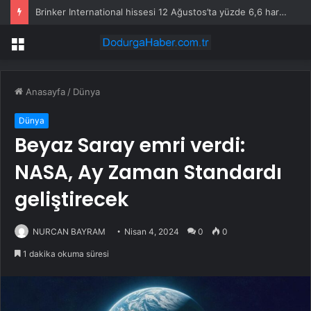
Brinker International hissesi 12 Ağustos’ta yüzde 6,6 hareket edebilir
Menü
Anasayfa
/
Dünya
Dünya
Beyaz Saray emri verdi:
NASA, Ay Zaman Standardı
geliştirecek
NURCAN BAYRAM
Nisan 4, 2024
0
0
1 dakika okuma süresi