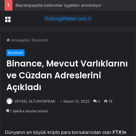
Av sezonu 18 Ağustos’ta açılacak
Menü
Anasayfa
/
Ekonomi
Ekonomi
Binance, Mevcut Varlıklarını
ve Cüzdan Adreslerini
Açıkladı
VEYSEL ALTUNYAPRAK
Kasım 10, 2022
0
16
1 dakika okuma süresi
Dünyanın en büyük kripto para borsalarından olan
FTX’in