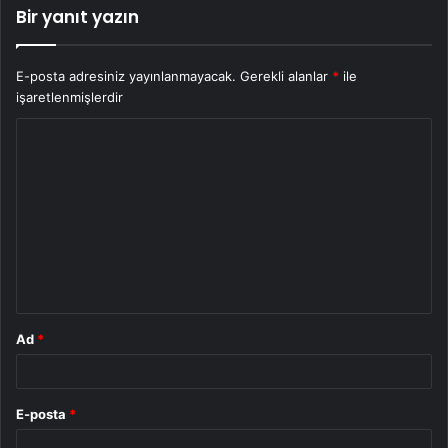
Bir yanıt yazın
E-posta adresiniz yayınlanmayacak.
Gerekli alanlar
*
ile
işaretlenmişlerdir
Y
o
r
u
m
*
Ad
*
E-posta
*