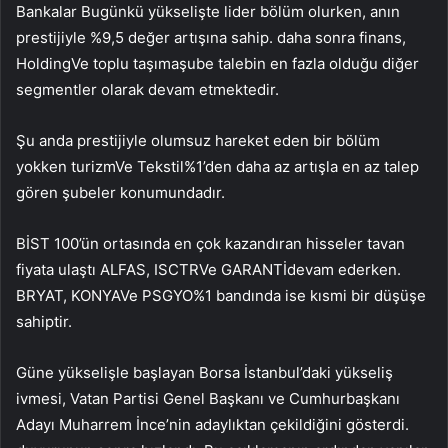
Bankalar
Bugünkü yükselişte lider bölüm olurken, anın
prestijiyle %9,5 değer artışına sahip. daha sonra
finans
,
Holding
Ve
toplu taşıma
şube talebin en fazla olduğu diğer
segmentler olarak devam etmektedir.
Şu anda prestijiyle olumsuz hareket eden bir bölüm
yokken
turizm
Ve
Tekstil
%1’den daha az artışla en az talep
gören şubeler konumundadır.
BİST 100’ün ortasında en çok kazandıran hisseler tavan
fiyata ulaştı
ALFAS
,
ISCTR
Ve
GARANTİ
devam ederken.
BRYAT
,
KONYA
Ve
PSGYO
%1 bandında ise kısmi bir düşüşe
sahiptir.
Güne yükselişle başlayan Borsa İstanbul’daki yükseliş
ivmesi, Vatan Partisi Genel Başkanı ve Cumhurbaşkanı
Adayı Muharrem İnce’nin adaylıktan çekildiğini gösterdi.