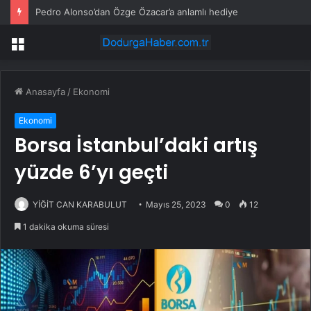
Pedro Alonso’dan Özge Özacar’a anlamlı hediye
Menü
Anasayfa
/
Ekonomi
Ekonomi
Borsa İstanbul’daki artış
yüzde 6’yı geçti
YİĞİT CAN KARABULUT
Mayıs 25, 2023
0
12
1 dakika okuma süresi