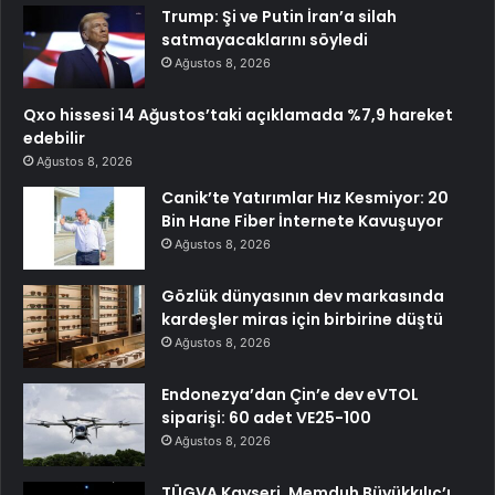
Trump: Şi ve Putin İran’a silah
satmayacaklarını söyledi
Ağustos 8, 2026
Qxo hissesi 14 Ağustos’taki açıklamada %7,9 hareket
edebilir
Ağustos 8, 2026
Canik’te Yatırımlar Hız Kesmiyor: 20
Bin Hane Fiber İnternete Kavuşuyor
Ağustos 8, 2026
Gözlük dünyasının dev markasında
kardeşler miras için birbirine düştü
Ağustos 8, 2026
Endonezya’dan Çin’e dev eVTOL
siparişi: 60 adet VE25-100
Ağustos 8, 2026
TÜGVA Kayseri, Memduh Büyükkılıç’ı