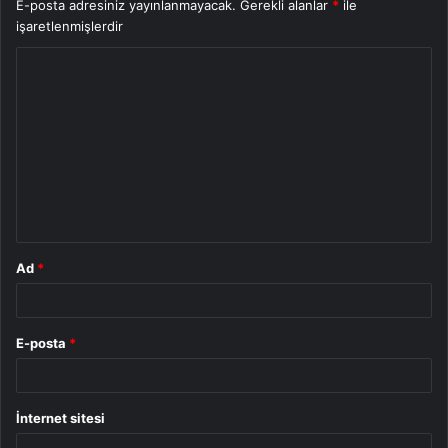
E-posta adresiniz yayınlanmayacak.
Gerekli alanlar
*
ile
işaretlenmişlerdir
Y
o
r
u
m
*
Ad
*
E-posta
*
İnternet sitesi