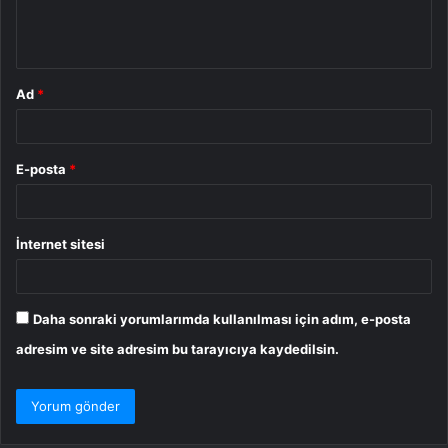
m
*
Ad
*
E-posta
*
İnternet sitesi
Daha sonraki yorumlarımda kullanılması için adım, e-posta
adresim ve site adresim bu tarayıcıya kaydedilsin.