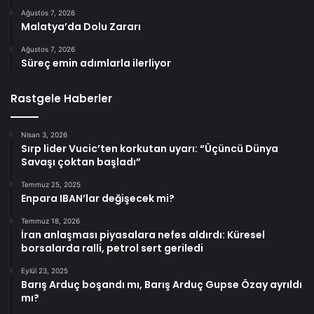
Ağustos 7, 2026
Malatya’da Dolu Zararı
Ağustos 7, 2026
Süreç emin adımlarla ilerliyor
Rastgele Haberler
Nisan 3, 2026
Sırp lider Vucic’ten korkutan uyarı: “Üçüncü Dünya
Savaşı çoktan başladı”
Temmuz 25, 2025
Enpara IBAN’lar değişecek mi?
Temmuz 18, 2026
İran anlaşması piyasalara nefes aldırdı: Küresel
borsalarda ralli, petrol sert geriledi
Eylül 23, 2025
Barış Arduç boşandı mı, Barış Arduç Gupse Özay ayrıldı
mı?