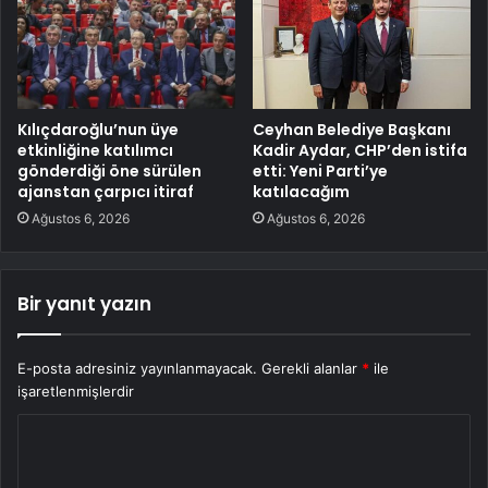
Kılıçdaroğlu’nun üye
Ceyhan Belediye Başkanı
etkinliğine katılımcı
Kadir Aydar, CHP’den istifa
gönderdiği öne sürülen
etti: Yeni Parti’ye
ajanstan çarpıcı itiraf
katılacağım
Ağustos 6, 2026
Ağustos 6, 2026
Bir yanıt yazın
E-posta adresiniz yayınlanmayacak.
Gerekli alanlar
*
ile
işaretlenmişlerdir
Y
o