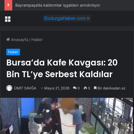
Bayrampaşa’da kaldırımlar işgalden arındırılıyor
Menü
Anasayfa
/
Haber
Haber
Bursa’da Kafe Kavgası: 20
Bin TL’ye Serbest Kaldılar
ÜMİT SAVĞA
Mayıs 21, 2026
0
0
Bir dakikadan az