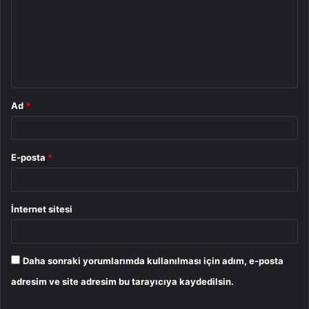
r
u
m
*
Ad
*
E-posta
*
İnternet sitesi
Daha sonraki yorumlarımda kullanılması için adım, e-posta
adresim ve site adresim bu tarayıcıya kaydedilsin.