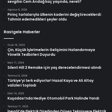
sevgilisi Cem Arıdağ kaç yaşında, nereli?
Ağustos 9, 2026
Pirinç tarlalarıyla ülkenin kaderini değiştireceklerdi:
Tahmin edemedikleri şeyler oldu
Rastgele Haberler
Ocak 16, 2023
Çin, Küçük İşletmelerin Gelişimini Hızlandırmaya
Yönelik Tedbirleri Duyurdu
Mart 11, 2024
Silent Hill 2 Remake için yaş derecelendirmesi alındı
Temmuz 6, 2026
Türkiye’yi terk ediyorlar! Hazal Kaya ve Ali Altay
valizleri topladı
Ekim 14, 2025
Kuşadası’nda Hediye Otomobil Park Halinde Yandı
Temmuz 11, 2025
İnegöl’de Elektrik Direğinden Düşen Teknisyere Elektrik