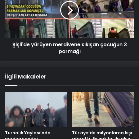
Şişli'de yürüyen merdivene sıkışan çocuğun 3
parmağı
İlgili Makaleler
Turnalık Yaylası’nda
Türkiye’de milyonlarca kişi
maden sondaj
göç etti: En çok bu ile akın