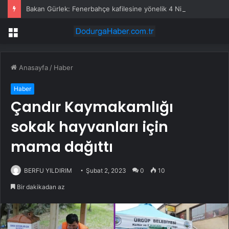
Bakan Gürlek: Fenerbahçe kafilesine yönelik 4 Nisan 2015 saldırısı yeniden incelemeye alındı
Menü
Anasayfa
/
Haber
Haber
Çandır Kaymakamlığı
sokak hayvanları için
mama dağıttı
BERFU YILDIRIM
Şubat 2, 2023
0
10
Bir dakikadan az