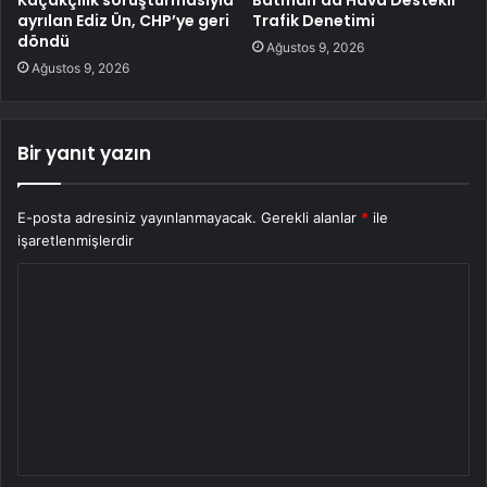
Kaçakçılık soruşturmasıyla
Batman’da Hava Destekli
ayrılan Ediz Ün, CHP’ye geri
Trafik Denetimi
döndü
Ağustos 9, 2026
Ağustos 9, 2026
Bir yanıt yazın
E-posta adresiniz yayınlanmayacak.
Gerekli alanlar
*
ile
işaretlenmişlerdir
Y
o
r
u
m
*