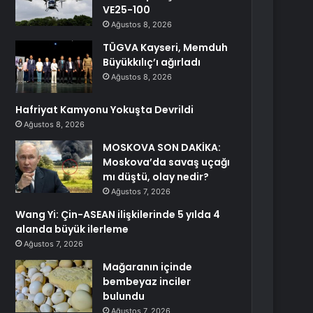
VE25-100
Ağustos 8, 2026
TÜGVA Kayseri, Memduh
Büyükkılıç’ı ağırladı
Ağustos 8, 2026
Hafriyat Kamyonu Yokuşta Devrildi
Ağustos 8, 2026
MOSKOVA SON DAKİKA:
Moskova’da savaş uçağı
mı düştü, olay nedir?
Ağustos 7, 2026
Wang Yi: Çin-ASEAN ilişkilerinde 5 yılda 4
alanda büyük ilerleme
Ağustos 7, 2026
Mağaranın içinde
bembeyaz inciler
bulundu
Ağustos 7, 2026