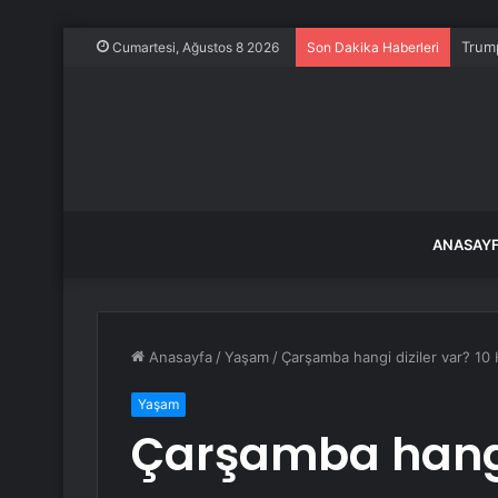
Trump
Cumartesi, Ağustos 8 2026
Son Dakika Haberleri
ANASAY
Anasayfa
/
Yaşam
/
Çarşamba hangi diziler var? 10
Yaşam
Çarşamba hangi 