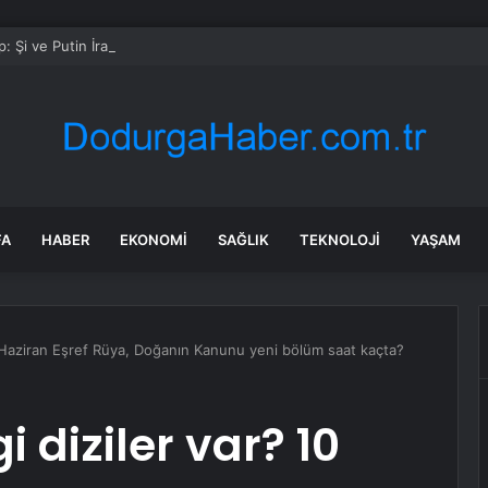
: Şi ve Putin İran’a silah satmayacaklarını söyledi
FA
HABER
EKONOMI
SAĞLIK
TEKNOLOJI
YAŞAM
 Haziran Eşref Rüya, Doğanın Kanunu yeni bölüm saat kaçta?
diziler var? 10