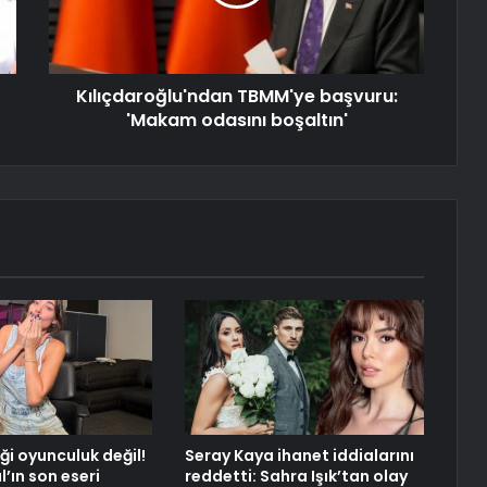
Kılıçdaroğlu'ndan TBMM'ye başvuru:
'Makam odasını boşaltın'
ği oyunculuk değil!
Seray Kaya ihanet iddialarını
’ın son eseri
reddetti: Sahra Işık’tan olay