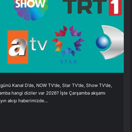
 günü Kanal D’de, NOW TV’de, Star TV’de, Show TV’de,
rşamba hangi diziler var 2026? İşte Çarşamba akşamı
ayın akışı haberimizde…