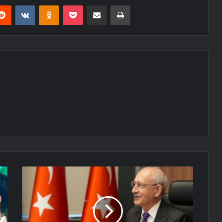
erest
Reddit
VKontakte
Odnoklassniki
Pocket
E-Posta ile paylaş
Yazdır