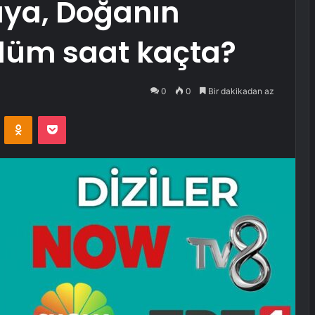
üya, Doğanın
lüm saat kaçta?
0
0
Bir dakikadan az
VKontakte
Odnoklassniki
Pocket