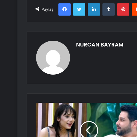
Facebook
Twitter
LinkedIn
Tumblr
Pint
Paylaş
NURCAN BAYRAM