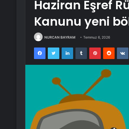
Haziran Eşref R
Kanunu yeni bö
NURCAN BAYRAM
Temmuz 6, 2026
Facebook
Twitter
LinkedIn
Tumblr
Pinterest
Reddit