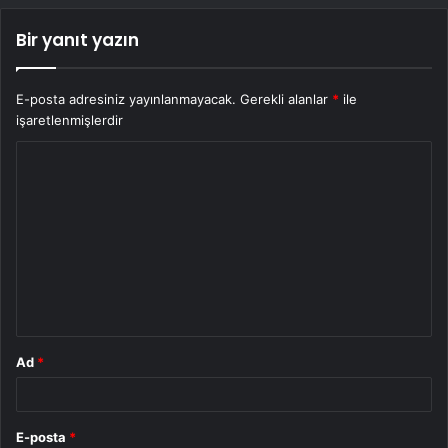
Bir yanıt yazın
E-posta adresiniz yayınlanmayacak.
Gerekli alanlar
*
ile
işaretlenmişlerdir
Y
o
r
u
m
*
Ad
*
E-posta
*