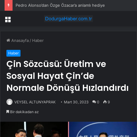
Pedro Alonso’dan Özge Özacar’a anlamlı hediye
Menü
Anasayfa
/
Haber
Haber
Çin Sözcüsü: Üretim ve
Sosyal Hayat Çin’de
Normale Dönüşü Hızlandırdı
VEYSEL ALTUNYAPRAK
Mart 30, 2023
0
9
Bir dakikadan az