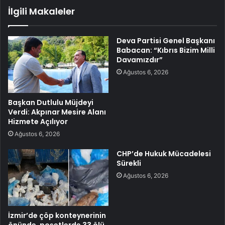
İlgili Makaleler
Deva Partisi Genel Başkanı
Babacan: “Kıbrıs Bizim Milli
Davamızdır”
Ağustos 6, 2026
Başkan Dutlulu Müjdeyi
Verdi: Akpınar Mesire Alanı
Hizmete Açılıyor
Ağustos 6, 2026
CHP’de Hukuk Mücadelesi
Sürekli
Ağustos 6, 2026
İzmir’de çöp konteynerinin
önünde, poşetlerde 33 ölü