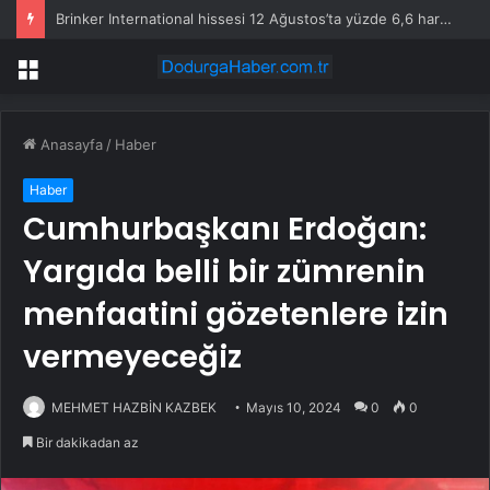
Brinker International hissesi 12 Ağustos’ta yüzde 6,6 hareket edebilir
Menü
Anasayfa
/
Haber
Haber
Cumhurbaşkanı Erdoğan:
Yargıda belli bir zümrenin
menfaatini gözetenlere izin
vermeyeceğiz
MEHMET HAZBİN KAZBEK
Mayıs 10, 2024
0
0
Bir dakikadan az