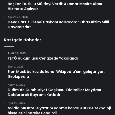
Başkan Dutlulu Müjdeyi Verdi: Akpınar Mesire Alanı
Hizmete Açılıyor
Ağustos 6, 2026
Deva Partisi Genel Başkanı Babacan: “Kıbrıs Bizim Milli
Davamızdır”
Rastgele Haberler
Aralık 18, 2025
FETÖ Hükümlüsü Cenazede Yakalandı
Ekim 2, 2025
Elon Musk bu kez de kendi Wikipedia’sını geliştiriyor:
Grokipedia
Kasım 1, 2025
Didim’de Cumhuriyet Coşkusu: Didimliler Meydanı
Doldurarak Bayramı Kutladı
Eylül 22, 2025
Nvidia’nın Intel’e yatırım yapma kararı ABD’de teknoloji
hisselerini hareketlendirdi