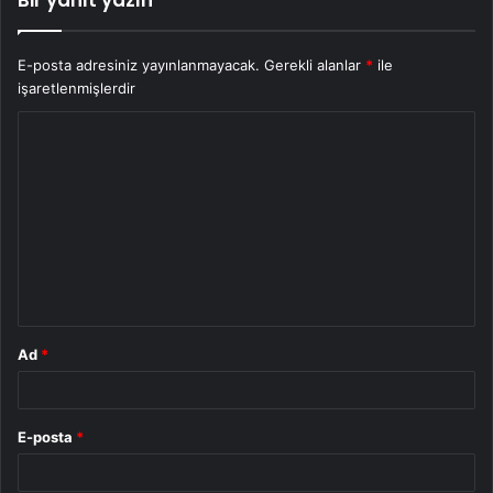
E-posta adresiniz yayınlanmayacak.
Gerekli alanlar
*
ile
işaretlenmişlerdir
Y
o
r
u
m
*
Ad
*
E-posta
*