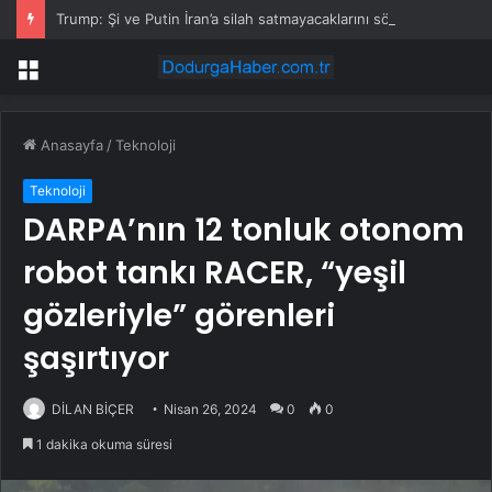
Trump: Şi ve Putin İran’a silah satmayacaklarını söyledi
Menü
Anasayfa
/
Teknoloji
Teknoloji
DARPA’nın 12 tonluk otonom
robot tankı RACER, “yeşil
gözleriyle” görenleri
şaşırtıyor
DİLAN BİÇER
Nisan 26, 2024
0
0
1 dakika okuma süresi