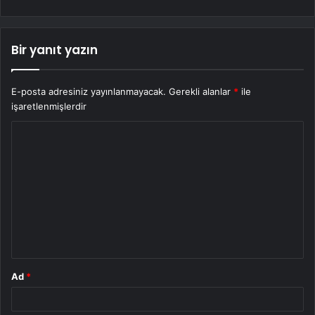
Bir yanıt yazın
E-posta adresiniz yayınlanmayacak.
Gerekli alanlar
*
ile
işaretlenmişlerdir
Y
o
r
u
m
*
Ad
*