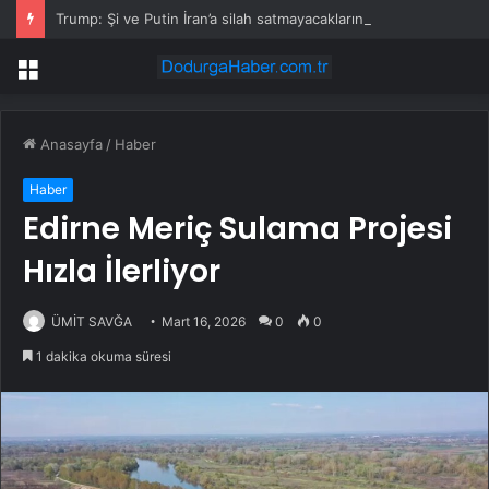
Trump: Şi ve Putin İran’a silah satmayacaklarını söyledi
Menü
Anasayfa
/
Haber
Haber
Edirne Meriç Sulama Projesi
Hızla İlerliyor
ÜMİT SAVĞA
Mart 16, 2026
0
0
1 dakika okuma süresi