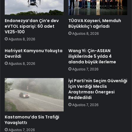
Endonezya’dan Çin’e dev
TÜGVA Kayseri, Memduh
eVTOL siparişi: 60 adet
Büyükkılıç’ı ağırladı
VE25-100
Ağustos 8, 2026
Ağustos 8, 2026
Hafriyat Kamyonu Yokuşta
Wang Yi: Çin-ASEAN
Devrildi
ilişkilerinde 5 yılda 4
alanda büyük ilerleme
Ağustos 8, 2026
Ağustos 7, 2026
İyi Parti’nin Seçim Güvenliği
İçin Verdiği Meclis
Araştırması Önergesi
Reddedildi
Ağustos 7, 2026
Kastamonu’da Sis Trafiği
Yavaşlattı
Ağustos 7, 2026