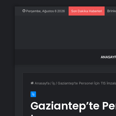
Brink
Perşembe, Ağustos 6 2026
Son Dakika Haberleri
ANASAY
Anasayfa
/
İş
/
Gaziantep’te Personel İçin TIS İmzal
İş
Gaziantep’te Per