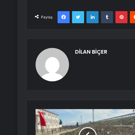
Facebook
Twitter
LinkedIn
Tumblr
Pint
Paylaş
DİLAN BİÇER