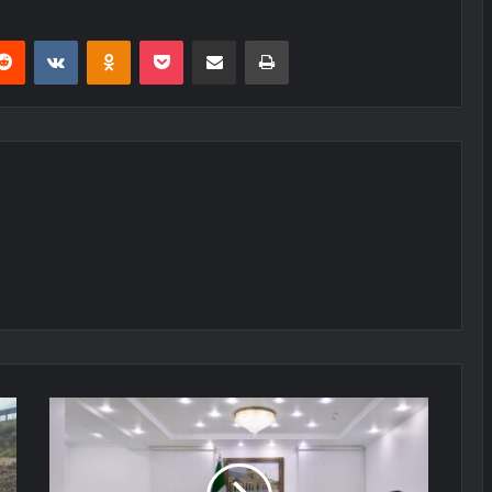
erest
Reddit
VKontakte
Odnoklassniki
Pocket
E-Posta ile paylaş
Yazdır