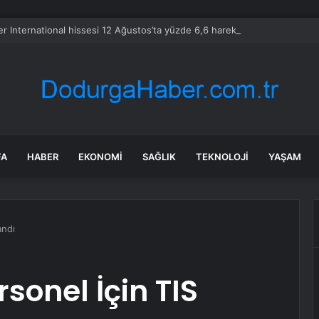
er International hissesi 12 Ağustos’ta yüzde 6,6 hareket edebilir
FA
HABER
EKONOMI
SAĞLIK
TEKNOLOJI
YAŞAM
andı
sonel İçin TIS