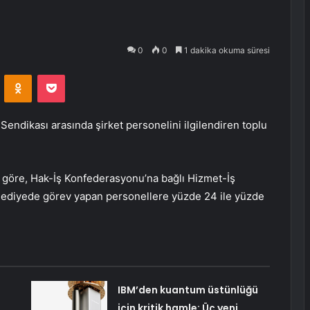
0
0
1 dakika okuma süresi
VKontakte
Odnoklassniki
Pocket
endikası arasında şirket personelini ilgilendiren toplu
 göre, Hak-İş Konfederasyonu’na bağlı Hizmet-İş
belediyede görev yapan personellere yüzde 24 ile yüzde
IBM’den kuantum üstünlüğü
için kritik hamle: Üç yeni