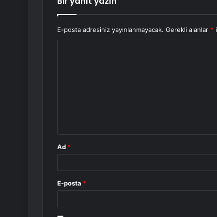
Bir yanıt yazın
E-posta adresiniz yayınlanmayacak.
Gerekli alanlar
*
i
Y
o
r
u
m
*
Ad
*
E-posta
*