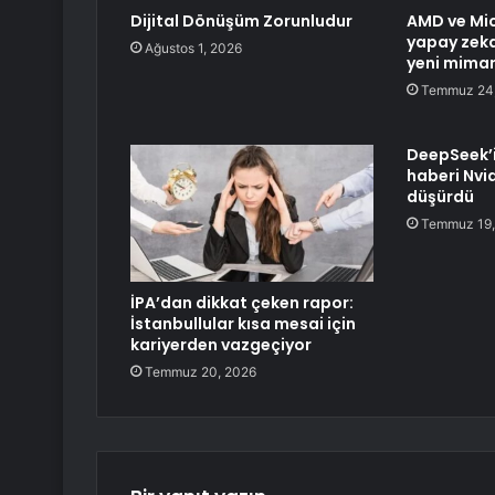
Dijital Dönüşüm Zorunludur
AMD ve Micr
yapay zeka
Ağustos 1, 2026
yeni mimari
Temmuz 24
DeepSeek’i
haberi Nvid
düşürdü
Temmuz 19,
İPA’dan dikkat çeken rapor:
İstanbullular kısa mesai için
kariyerden vazgeçiyor
Temmuz 20, 2026