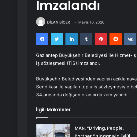
İmzalandı
DİLAN BİÇER
Mayıs 16, 2026
Facebook
Twitter
LinkedIn
Tumblr
Pinterest
Reddit
Gaziantep Büyükşehir Belediyesi ile Hizmet-İş S
iş sözleşmesi (TİS) imzalandı.
Büyükşehir Belediyesinden yapılan açıklamaya
Sendikası ile yapılan toplu iş sözleşmesiyle 
34 arasında değişen oranlarda zam yapıldı.
İlgili Makaleler
MAN, “Driving. People.
Partner.” sloganıyla Eylül