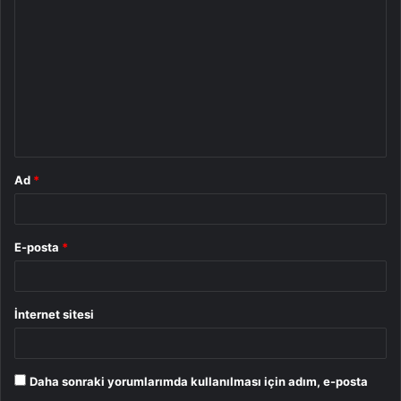
o
r
u
m
*
Ad
*
E-posta
*
İnternet sitesi
Daha sonraki yorumlarımda kullanılması için adım, e-posta