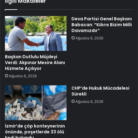
İlgili Makaleler
Deva Partisi Genel Başkanı
Babacan: “Kıbrıs Bizim Milli
Davamızdır”
Ağustos 6, 2026
Başkan Dutlulu Müjdeyi
Verdi: Akpınar Mesire Alanı
Hizmete Açılıyor
Ağustos 6, 2026
CHP’de Hukuk Mücadelesi
Sürekli
Ağustos 6, 2026
İzmir’de çöp konteynerinin
önünde, poşetlerde 33 ölü
kedi bulundu