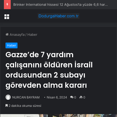
Brinker International hissesi 12 Ağustos’ta yüzde 6,6 hareket edebilir
Menü
Anasayfa
/
Haber
Haber
Gazze’de 7 yardım
çalışanını öldüren İsrail
ordusundan 2 subayı
görevden alma kararı
NURCAN BAYRAM
Nisan 6, 2024
0
0
2 dakika okuma süresi