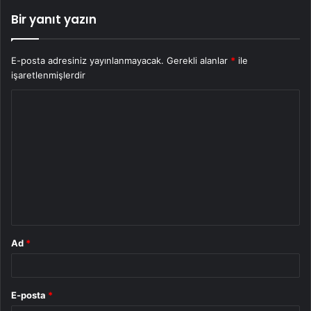
Bir yanıt yazın
E-posta adresiniz yayınlanmayacak.
Gerekli alanlar
*
ile
işaretlenmişlerdir
Y
o
r
u
m
*
Ad
*
E-posta
*