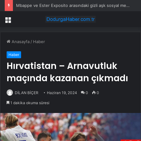
83,4 milyarlık dev kamu ihalesi yine iktidarın gözde şirketine
Menü
Anasayfa
/
Haber
Haber
Hırvatistan – Arnavutluk
maçında kazanan çıkmadı
DİLAN BİÇER
Haziran 19, 2024
0
0
1 dakika okuma süresi