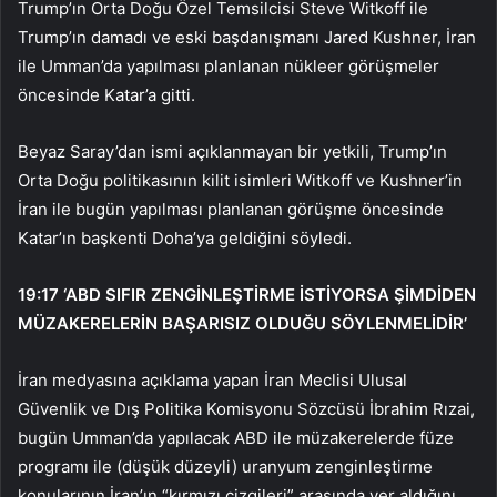
Trump’ın Orta Doğu Özel Temsilcisi Steve Witkoff ile
Trump’ın damadı ve eski başdanışmanı Jared Kushner, İran
ile Umman’da yapılması planlanan nükleer görüşmeler
öncesinde Katar’a gitti.
Beyaz Saray’dan ismi açıklanmayan bir yetkili, Trump’ın
Orta Doğu politikasının kilit isimleri Witkoff ve Kushner’in
İran ile bugün yapılması planlanan görüşme öncesinde
Katar’ın başkenti Doha’ya geldiğini söyledi.
19:17
‘ABD SIFIR ZENGİNLEŞTİRME İSTİYORSA ŞİMDİDEN
MÜZAKERELERİN BAŞARISIZ OLDUĞU SÖYLENMELİDİR’
İran medyasına açıklama yapan İran Meclisi Ulusal
Güvenlik ve Dış Politika Komisyonu Sözcüsü İbrahim Rızai,
bugün Umman’da yapılacak ABD ile müzakerelerde füze
programı ile (düşük düzeyli) uranyum zenginleştirme
konularının İran’ın “kırmızı çizgileri” arasında yer aldığını