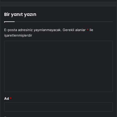
Bir yanıt yazın
E-posta adresiniz yayınlanmayacak.
Gerekli alanlar
*
ile
işaretlenmişlerdir
Y
o
r
u
m
*
Ad
*