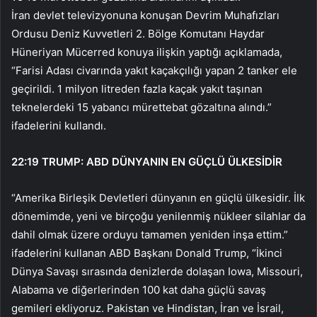
İran devlet televizyonuna konuşan Devrim Muhafızları
Ordusu Deniz Kuvvetleri 2. Bölge Komutanı Haydar
Hüneriyan Mücerred konuya ilişkin yaptığı açıklamada,
“Farisi Adası civarında yakıt kaçakçılığı yapan 2 tanker ele
geçirildi. 1 milyon litreden fazla kaçak yakıt taşınan
teknelerdeki 15 yabancı mürettebat gözaltına alındı.”
ifadelerini kullandı.
22:19
TRUMP: ABD DÜNYANIN EN GÜÇLÜ ÜLKESİDİR
“Amerika Birleşik Devletleri dünyanın en güçlü ülkesidir. İlk
dönemimde, yeni ve birçoğu yenilenmiş nükleer silahlar da
dahil olmak üzere orduyu tamamen yeniden inşa ettim.”
ifadelerini kullanan ABD Başkanı Donald Trump, “İkinci
Dünya Savaşı sırasında denizlerde dolaşan Iowa, Missouri,
Alabama ve diğerlerinden 100 kat daha güçlü savaş
gemileri ekliyoruz. Pakistan ve Hindistan, İran ve İsrail,