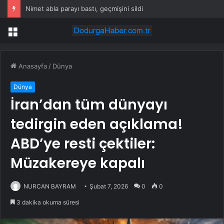
Nimet abla parayı bastı, geçmişini sildi
Menü
Anasayfa
/
Dünya
Dünya
İran’dan tüm dünyayı
tedirgin eden açıklama!
ABD’ye resti çektiler:
Müzakereye kapalı
NURCAN BAYRAM
Şubat 7, 2026
0
0
3 dakika okuma süresi