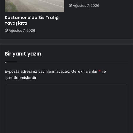
Ağustos 7, 2026
Kastamonu’da Sis Trafiği
Yavaşlattı
Ağustos 7, 2026
Bir yanıt yazın
E-posta adresiniz yayınlanmayacak.
Gerekli alanlar
*
ile
işaretlenmişlerdir
Y
o
r
u
m
*