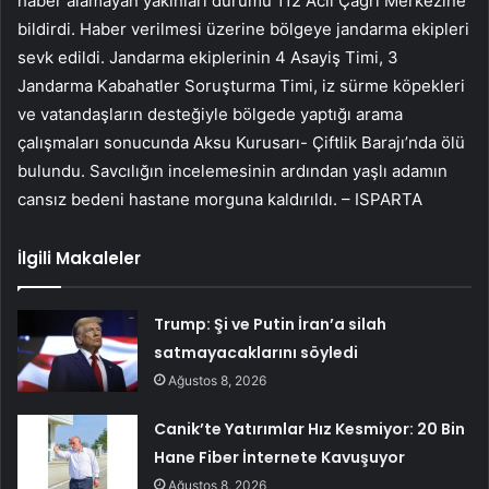
haber alamayan yakınları durumu 112 Acil Çağrı Merkezine
bildirdi. Haber verilmesi üzerine bölgeye jandarma ekipleri
sevk edildi. Jandarma ekiplerinin 4 Asayiş Timi, 3
Jandarma Kabahatler Soruşturma Timi, iz sürme köpekleri
ve vatandaşların desteğiyle bölgede yaptığı arama
çalışmaları sonucunda Aksu Kurusarı- Çiftlik Barajı’nda ölü
bulundu. Savcılığın incelemesinin ardından yaşlı adamın
cansız bedeni hastane morguna kaldırıldı. – ISPARTA
İlgili Makaleler
Trump: Şi ve Putin İran’a silah
satmayacaklarını söyledi
Ağustos 8, 2026
Canik’te Yatırımlar Hız Kesmiyor: 20 Bin
Hane Fiber İnternete Kavuşuyor
Ağustos 8, 2026