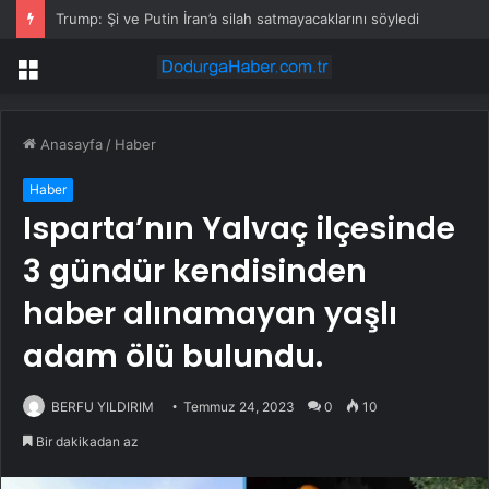
Trump: Şi ve Putin İran’a silah satmayacaklarını söyledi
Menü
Anasayfa
/
Haber
Haber
Isparta’nın Yalvaç ilçesinde
3 gündür kendisinden
haber alınamayan yaşlı
adam ölü bulundu.
BERFU YILDIRIM
Temmuz 24, 2023
0
10
Bir dakikadan az