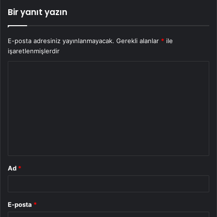
Bir yanıt yazın
E-posta adresiniz yayınlanmayacak.
Gerekli alanlar
*
ile
işaretlenmişlerdir
Y
o
r
u
m
*
Ad
*
E-posta
*