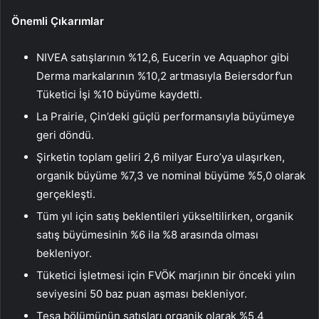
Önemli Çıkarımlar
NIVEA satışlarının %12,6, Eucerin ve Aquaphor gibi
Derma markalarının %10,2 artmasıyla Beiersdorf’un
Tüketici İşi %10 büyüme kaydetti.
La Prairie, Çin’deki güçlü performansıyla büyümeye
geri döndü.
Şirketin toplam geliri 2,6 milyar Euro’ya ulaşırken,
organik büyüme %7,3 ve nominal büyüme %5,0 olarak
gerçekleşti.
Tüm yıl için satış beklentileri yükseltilirken, organik
satış büyümesinin %6 ila %8 arasında olması
bekleniyor.
Tüketici İşletmesi için FVÖK marjının bir önceki yılın
seviyesini 50 baz puan aşması bekleniyor.
Tesa bölümünün satışları organik olarak %5,4