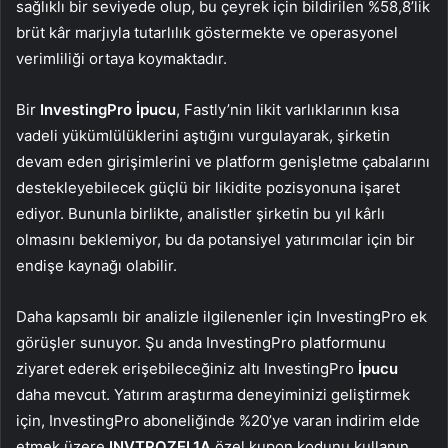
sağlıklı bir seviyede olup, bu çeyrek için bildirilen %58,8’lik
brüt kâr marjıyla tutarlılık göstermekte ve operasyonel
verimliliği ortaya koymaktadır.
Bir
InvestingPro İpucu
, Fastly’nin likit varlıklarının kısa
vadeli yükümlülüklerini aştığını vurgulayarak, şirketin
devam eden girişimlerini ve platform genişletme çabalarını
destekleyebilecek güçlü bir likidite pozisyonuna işaret
ediyor. Bununla birlikte, analistler şirketin bu yıl kârlı
olmasını beklemiyor, bu da potansiyel yatırımcılar için bir
endişe kaynağı olabilir.
Daha kapsamlı bir analizle ilgilenenler için InvestingPro ek
görüşler sunuyor. Şu anda InvestingPro platformunu
ziyaret ederek erişebileceğiniz altı InvestingPro
İpucu
daha mevcut. Yatırım araştırma deneyiminizi geliştirmek
için, InvestingPro aboneliğinde %20’ye varan indirim elde
etmek üzere
INVTROZEL1A
özel kupon kodunu kullanın.