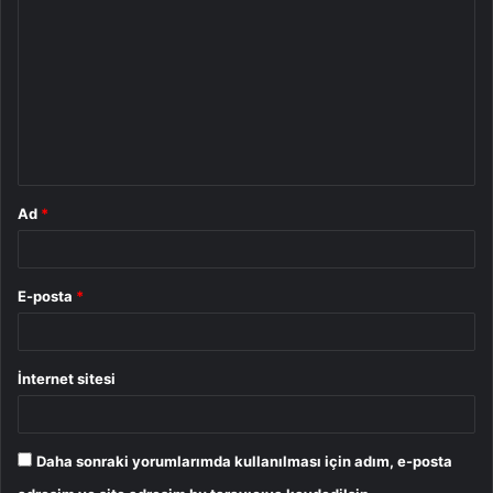
o
r
u
m
*
Ad
*
E-posta
*
İnternet sitesi
Daha sonraki yorumlarımda kullanılması için adım, e-posta