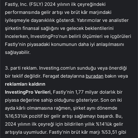
Fastly, Inc. (FSLY) 2024 yılının ilk çeyreğindeki
performansında gelir artışı ve brüt kâr marjındaki
iyileşmeyle dayanıklılık gösterdi. Yatırımcılar ve analistler
şirketin finansal sağlığını ve gelecek beklentilerini
incelerken, InvestingPro’nun belirli ölçümleri ve içgörüleri
Fastly’nin piyasadaki konumunun daha iyi anlaşılmasını
sağlayabilir.
3. parti reklam. Investing.com’un sunduğu veya önerdiği
bir teklif değildir. Feragat detaylarına
buradan
bakın veya
reklamları kaldırın
InvestingPro Verileri
, Fastly’nin 1,77 milyar dolarlık bir
piyasa değerine sahip olduğunu gösteriyor. Son on iki
ayda kârlı olmamasına rağmen, şirket aynı dönemde
%16,53’lük pozitif bir gelir artışı sağlamayı başardı. Bu,
2024 yılının ilk çeyreği için bildirilen yıllık %14’lük gelir
artışıyla uyumludur. Fastly’nin brüt kâr marjı %53,51 gibi