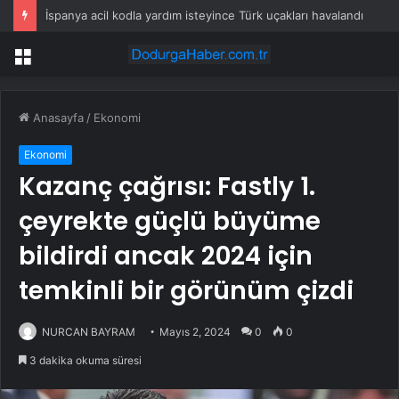
İspanya acil kodla yardım isteyince Türk uçakları havalandı
Menü
Anasayfa
/
Ekonomi
Ekonomi
Kazanç çağrısı: Fastly 1.
çeyrekte güçlü büyüme
bildirdi ancak 2024 için
temkinli bir görünüm çizdi
NURCAN BAYRAM
Mayıs 2, 2024
0
0
3 dakika okuma süresi