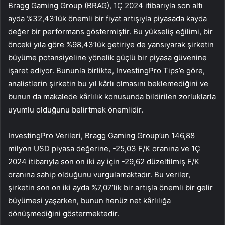
Bragg Gaming Group (BRAG), 1Ç 2024 itibarıyla son altı
ayda %32,43’lük önemli bir fiyat artışıyla piyasada kayda
değer bir performans göstermiştir. Bu yükseliş eğilimi, bir
önceki yıla göre %98,43’lük getiriye de yansıyarak şirketin
büyüme potansiyeline yönelik güçlü bir piyasa güvenine
işaret ediyor. Bununla birlikte, InvestingPro Tips’e göre,
analistlerin şirketin bu yıl kârlı olmasını beklemediğini ve
bunun da makalede kârlılık konusunda bildirilen zorluklarla
uyumlu olduğunu belirtmek önemlidir.
InvestingPro Verileri, Bragg Gaming Group’un 146,88
milyon USD piyasa değerine, -25,03 F/K oranına ve 1Ç
2024 itibarıyla son on iki ay için -29,62 düzeltilmiş F/K
oranına sahip olduğunu vurgulamaktadır. Bu veriler,
şirketin son on iki ayda %7,07’lik bir artışla önemli bir gelir
büyümesi yaşarken, bunun henüz net kârlılığa
dönüşmediğini göstermektedir.