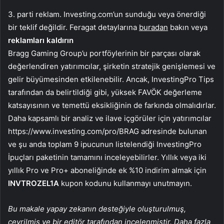
3. parti reklam. Investing.com’un sunduğu veya önerdiği
bir teklif değildir. Feragat detaylarına
buradan
bakın veya
reklamları kaldırın
Bragg Gaming Group’u portföylerinin bir parçası olarak
değerlendiren yatırımcılar, şirketin stratejik genişlemesi ve
gelir büyümesinden etkilenebilir. Ancak, InvestingPro Tips
tarafından da belirtildiği gibi, yüksek FAVÖK değerleme
katsayısının ve temettü eksikliğinin de farkında olmalıdırlar.
Daha kapsamlı bir analiz ve ilave içgörüler için yatırımcılar
https://www.investing.com/pro/BRAG adresinde bulunan
ve şu anda toplam 9 ipucunun listelendiği InvestingPro
İpuçları paketinin tamamını inceleyebilirler. Yıllık veya iki
yıllık Pro ve Pro+ aboneliğinde ek %10 indirim almak için
INVTROZEL1A
kupon kodunu kullanmayı unutmayın.
Bu makale yapay zekanın desteğiyle oluşturulmuş,
çevrilmiş ve bir editör tarafından incelenmiştir. Daha fazla