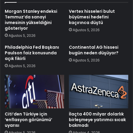
Morgan Stanley endeksi
Vertex hisseleri bulut
Temmuz’da sanayi
büyümesi hedefini
ivmesinin yükseldiğini
kaçırınca düştü
gösteriyor
Ağustos 5, 2026
Ağustos 5, 2026
Philadelphia Fed Başkanı
Continental AG hissesi
Paulson faiz konusunda
bugün neden düşüyor?
açık fikirli
Ağustos 5, 2026
Ağustos 5, 2026
Citi’den Türkiye için
İlaçta 400 milyar dolarlık
‘enflasyon görünümü’
birleşmeye yatırımcı sıcak
uyarısı
bakmadı
Ağustos 5, 2026
Ağustos 4, 2026