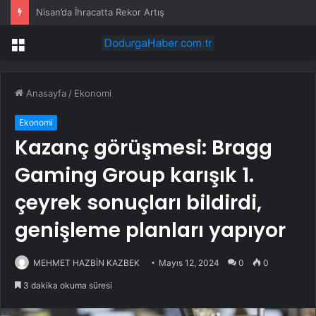
Kılıçdaroğlu’nun yeni Basın Danışmanı Atakan Sönmez’den ilk açıklama
Menü
Anasayfa
/
Ekonomi
Ekonomi
Kazanç görüşmesi: Bragg
Gaming Group karışık 1.
çeyrek sonuçları bildirdi,
genişleme planları yapıyor
MEHMET HAZBİN KAZBEK
Mayıs 12, 2024
0
0
3 dakika okuma süresi