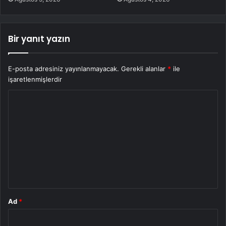
Bir yanıt yazın
E-posta adresiniz yayınlanmayacak.
Gerekli alanlar
*
ile
işaretlenmişlerdir
Y
o
r
u
m
*
Ad
*