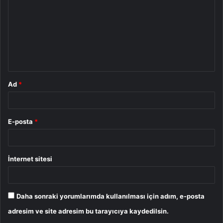
r
u
m
*
Ad
*
E-posta
*
İnternet sitesi
Daha sonraki yorumlarımda kullanılması için adım, e-posta
adresim ve site adresim bu tarayıcıya kaydedilsin.