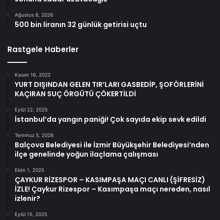
Ağustos 8, 2026
500 bin liranın 32 günlük getirisi uçtu
Rastgele Haberler
Kasım 16, 2022
YURT DIŞINDAN GELEN TIR’LARI GASBEDİP, ŞOFÖRLERİNİ
KAÇIRAN SUÇ ÖRGÜTÜ ÇÖKERTİLDİ
Eylül 22, 2025
İstanbul’da yangın paniği! Çok sayıda ekip sevk edildi
Temmuz 5, 2026
Balçova Belediyesi ile İzmir Büyükşehir Belediyesi’nden
ilçe genelinde yoğun ilaçlama çalışması
Ekim 1, 2025
ÇAYKUR RİZESPOR – KASIMPAŞA MAÇI CANLI (ŞİFRESİZ)
İZLE! Çaykur Rizespor – Kasımpaşa maçı nereden, nasıl
izlenir?
Eylül 15, 2025