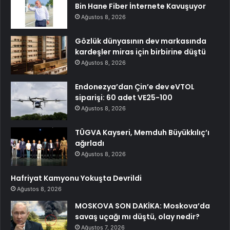
Bin Hane Fiber İnternete Kavuşuyor
Ağustos 8, 2026
Gözlük dünyasının dev markasında
kardeşler miras için birbirine düştü
Ağustos 8, 2026
Endonezya’dan Çin’e dev eVTOL
siparişi: 60 adet VE25-100
Ağustos 8, 2026
TÜGVA Kayseri, Memduh Büyükkılıç’ı
ağırladı
Ağustos 8, 2026
Hafriyat Kamyonu Yokuşta Devrildi
Ağustos 8, 2026
MOSKOVA SON DAKİKA: Moskova’da
savaş uçağı mı düştü, olay nedir?
Ağustos 7, 2026