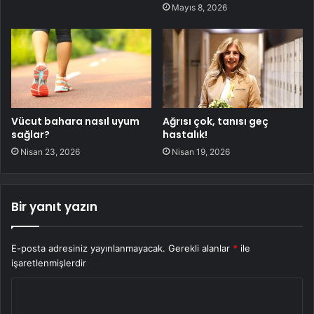
Mayıs 8, 2026
Vücut bahara nasıl uyum
Ağrısı çok, tanısı geç
sağlar?
hastalık!
Nisan 23, 2026
Nisan 19, 2026
Bir yanıt yazın
E-posta adresiniz yayınlanmayacak.
Gerekli alanlar
*
ile
işaretlenmişlerdir
Y
o