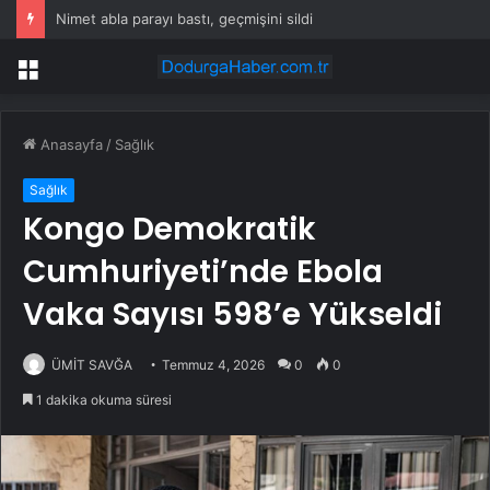
Nimet abla parayı bastı, geçmişini sildi
Menü
Anasayfa
/
Sağlık
Sağlık
Kongo Demokratik
Cumhuriyeti’nde Ebola
Vaka Sayısı 598’e Yükseldi
ÜMİT SAVĞA
Temmuz 4, 2026
0
0
1 dakika okuma süresi