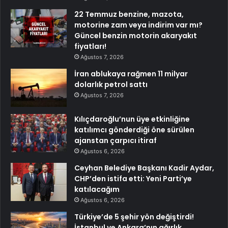
22 Temmuz benzine, mazota,
motorine zam veya indirim var mı?
Güncel benzin motorin akaryakıt
fiyatları!
Ağustos 7, 2026
İran ablukaya rağmen 11 milyar
dolarlık petrol sattı
Ağustos 7, 2026
Kılıçdaroğlu’nun üye etkinliğine
katılımcı gönderdiği öne sürülen
ajanstan çarpıcı itiraf
Ağustos 6, 2026
Ceyhan Belediye Başkanı Kadir Aydar,
CHP’den istifa etti: Yeni Parti’ye
katılacağım
Ağustos 6, 2026
Türkiye’de 5 şehir yön değiştirdi!
İstanbul ve Ankara’nın ağırlık