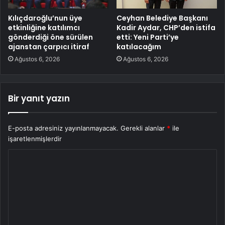
Kılıçdaroğlu’nun üye
Ceyhan Belediye Başkanı
etkinliğine katılımcı
Kadir Aydar, CHP’den istifa
gönderdiği öne sürülen
etti: Yeni Parti’ye
ajanstan çarpıcı itiraf
katılacağım
Ağustos 6, 2026
Ağustos 6, 2026
Bir yanıt yazın
E-posta adresiniz yayınlanmayacak.
Gerekli alanlar
*
ile
işaretlenmişlerdir
Y
o
r
u
m