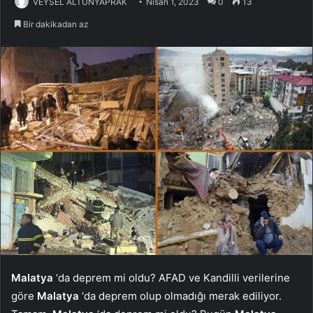
VEYSEL ALTUNYAPRAK
Nisan 1, 2023
0
13
Bir dakikadan az
Malatya
‘da deprem mi oldu? AFAD ve Kandilli verilerine
göre
Malatya
‘da deprem olup olmadığı merak ediliyor.