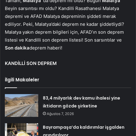
Tamam,
Malatya
‘da deprem mi oldu? Bugün
Malatya
Beyin sarsıntısı mı oldu? Kandilli Rasathanesi Malatya
depremi ve AFAD Malatya depreminin şiddeti merak
ediliyor. Peki, Malatya’daki deprem ne kadar şiddetliydi?
Malatya yakın deprem bilgileri için, AFAD’ın son deprem
listesi ve Kandilli son deprem listesi! Son sarsıntılar ve
Son dakika
deprem haberi!
KANDİLLİ SON DEPREM
İlgili Makaleler
83,4 milyarlık dev kamu ihalesi yine
iktidarın gözde şirketine
Ağustos 7, 2026
Bayrampaşa’da kaldırımlar işgalden
arındırılıyor