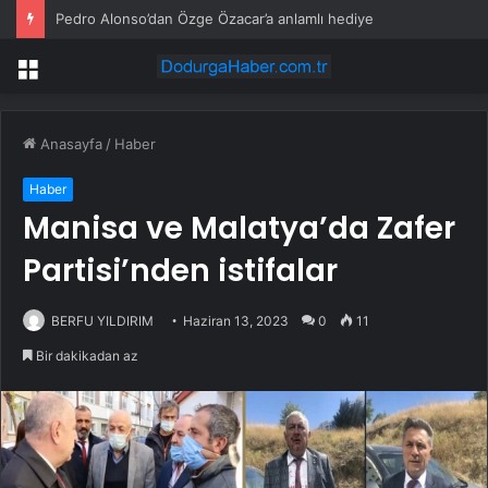
Pedro Alonso’dan Özge Özacar’a anlamlı hediye
Menü
Anasayfa
/
Haber
Haber
Manisa ve Malatya’da Zafer
Partisi’nden istifalar
BERFU YILDIRIM
Haziran 13, 2023
0
11
Bir dakikadan az