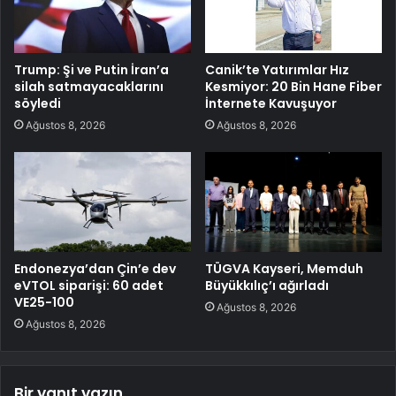
Trump: Şi ve Putin İran’a
Canik’te Yatırımlar Hız
silah satmayacaklarını
Kesmiyor: 20 Bin Hane Fiber
söyledi
İnternete Kavuşuyor
Ağustos 8, 2026
Ağustos 8, 2026
Endonezya’dan Çin’e dev
TÜGVA Kayseri, Memduh
eVTOL siparişi: 60 adet
Büyükkılıç’ı ağırladı
VE25-100
Ağustos 8, 2026
Ağustos 8, 2026
Bir yanıt yazın