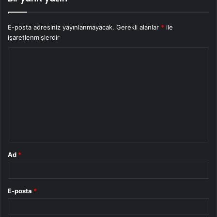
E-posta adresiniz yayınlanmayacak.
Gerekli alanlar
*
ile
işaretlenmişlerdir
Y
o
r
u
m
*
Ad
*
E-posta
*