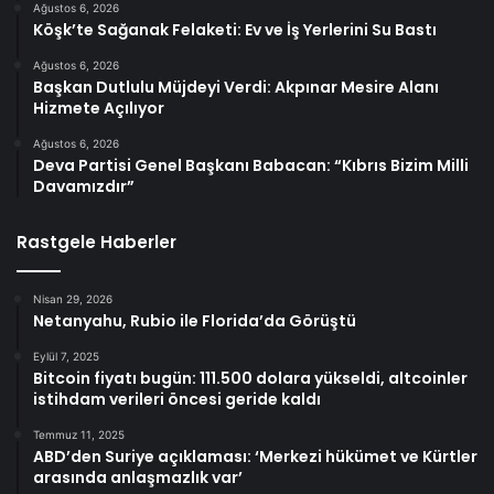
Ağustos 6, 2026
Köşk’te Sağanak Felaketi: Ev ve İş Yerlerini Su Bastı
Ağustos 6, 2026
Başkan Dutlulu Müjdeyi Verdi: Akpınar Mesire Alanı
Hizmete Açılıyor
Ağustos 6, 2026
Deva Partisi Genel Başkanı Babacan: “Kıbrıs Bizim Milli
Davamızdır”
Rastgele Haberler
Nisan 29, 2026
Netanyahu, Rubio ile Florida’da Görüştü
Eylül 7, 2025
Bitcoin fiyatı bugün: 111.500 dolara yükseldi, altcoinler
istihdam verileri öncesi geride kaldı
Temmuz 11, 2025
ABD’den Suriye açıklaması: ‘Merkezi hükümet ve Kürtler
arasında anlaşmazlık var’