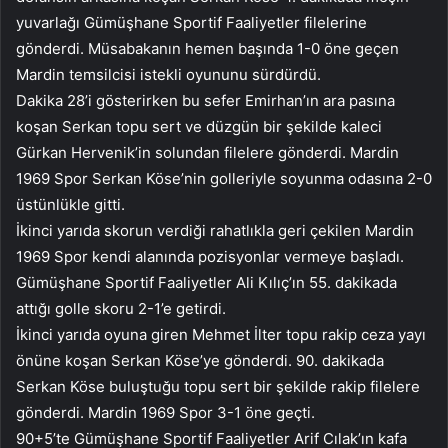
yuvarlağı Gümüşhane Sportif Faaliyetler filelerine
gönderdi. Müsabakanın hemen başında 1-0 öne geçen
Mardin temsilcisi istekli oyununu sürdürdü.
Dakika 28’i gösterirken bu sefer Emirhan’ın ara pasına
koşan Serkan topu sert ve düzgün bir şekilde kaleci
Gürkan Hervenik’in solundan filelere gönderdi. Mardin
1969 Spor Serkan Köse’nin golleriyle soyunma odasına 2-0
üstünlükle gitti.
İkinci yarıda skorun verdiği rahatlıkla geri çekilen Mardin
1969 Spor kendi alanında pozisyonlar vermeye başladı.
Gümüşhane Sportif Faaliyetler Ali Kılıç’ın 55. dakikada
attığı golle skoru 2-1’e getirdi.
İkinci yarıda oyuna giren Mehmet İlter topu rakip ceza yayı
önüne koşan Serkan Köse’ye gönderdi. 90. dakikada
Serkan Köse buluştuğu topu sert bir şekilde rakip filelere
gönderdi. Mardin 1969 Spor 3-1 öne geçti.
90+5’te Gümüşhane Sportif Faaliyetler Arif Cılak’ın kafa