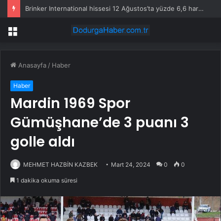
Brinker International hissesi 12 Ağustos’ta yüzde 6,6 hareket edebilir
Menü
Anasayfa
/
Haber
Haber
Mardin 1969 Spor
Gümüşhane’de 3 puanı 3
golle aldı
MEHMET HAZBİN KAZBEK
Mart 24, 2024
0
0
1 dakika okuma süresi