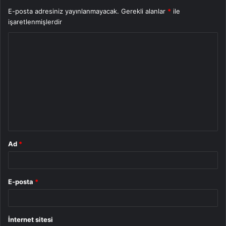
E-posta adresiniz yayınlanmayacak.
Gerekli alanlar
*
ile
işaretlenmişlerdir
Y
o
r
u
m
*
Ad
*
E-posta
*
İnternet sitesi