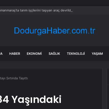
manmaraş’ta tarım işçilerini taşıyan araç devrildi: 19 yaralı
FA
HABER
EKONOMI
SAĞLIK
TEKNOLOJI
YAŞAM
ayı Sırtında Taşıttı
84 Yaşındaki