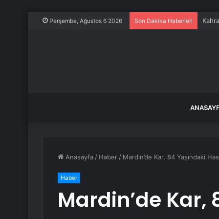
Kahra
Perşembe, Ağustos 6 2026
Son Dakika Haberleri
ANASAY
Anasayfa
/
Haber
/
Mardin’de Kar, 84 Yaşındaki Hast
Haber
Mardin’de Kar, 