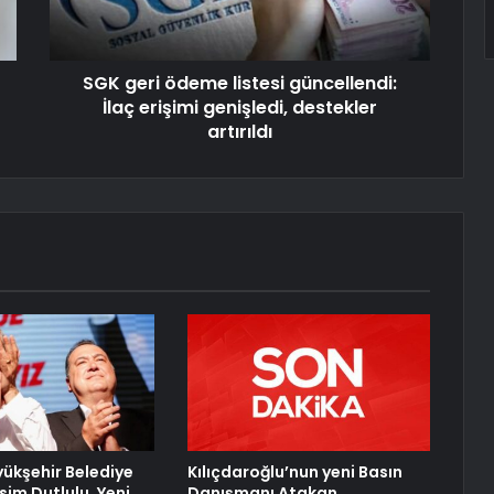
SGK geri ödeme listesi güncellendi:
İlaç erişimi genişledi, destekler
artırıldı
ükşehir Belediye
Kılıçdaroğlu’nun yeni Basın
sim Dutlulu, Yeni
Danışmanı Atakan