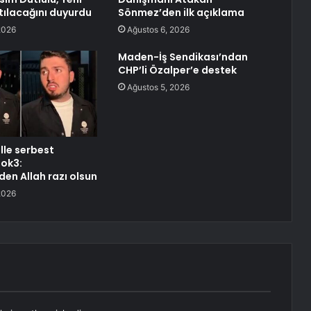
atılacağını duyurdu
Sönmez’den ilk açıklama
2026
Ağustos 6, 2026
Maden-İş Sendikası’ndan
CHP’li Özalper’e destek
Ağustos 5, 2026
lle serbest
lok3:
den Allah razı olsun
2026