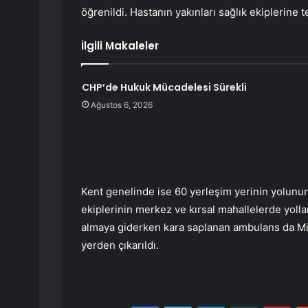
öğrenildi. Hastanın yakınları sağlık ekiplerine t
İlgili Makaleler
CHP’de Hukuk Mücadelesi Sürekli
Ağustos 6, 2026
Kent genelinde ise 60 yerleşim yerinin yolunun 
ekiplerinin merkez ve kırsal mahallelerde yollar
almaya giderken kara saplanan ambulans da Mid
yerden çıkarıldı.
Facebook
Twitter
LinkedIn
Tumblr
Pint