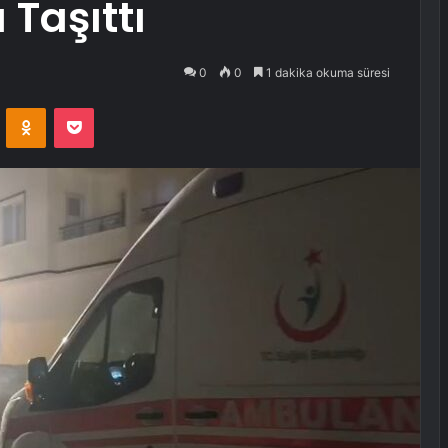
 Taşıttı
0
0
1 dakika okuma süresi
VKontakte
Odnoklassniki
Pocket