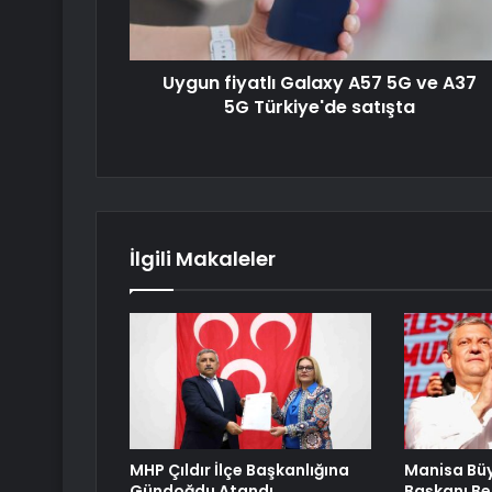
Uygun fiyatlı Galaxy A57 5G ve A37
5G Türkiye'de satışta
İlgili Makaleler
MHP Çıldır İlçe Başkanlığına
Manisa Büy
Gündoğdu Atandı
Başkanı Be