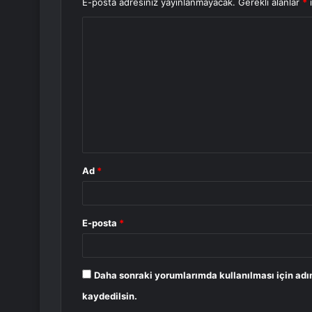
E-posta adresiniz yayınlanmayacak.
Gerekli alanlar
*
i
Y
o
r
u
m
*
Ad
*
E-posta
*
Daha sonraki yorumlarımda kullanılması için adı
kaydedilsin.