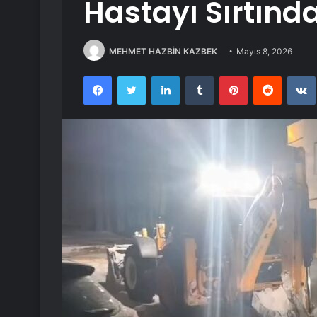
Hastayı Sırtında
MEHMET HAZBİN KAZBEK
Mayıs 8, 2026
Facebook
Twitter
LinkedIn
Tumblr
Pinterest
Reddit