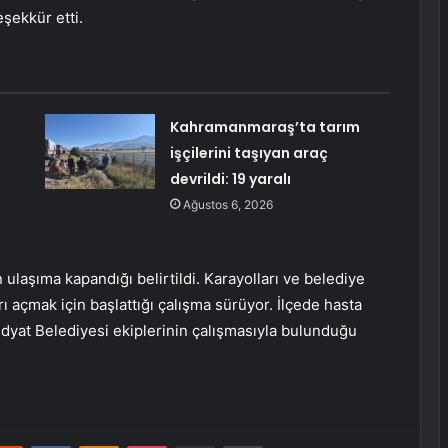
eşekkür etti.
Kahramanmaraş’ta tarım
işçilerini taşıyan araç
devrildi: 19 yaralı
Ağustos 6, 2026
ulaşıma kapandığı belirtildi. Karayolları ve belediye
ı açmak için başlattığı çalışma sürüyor. İlçede hasta
yat Belediyesi ekiplerinin çalışmasıyla bulunduğu
erest
Reddit
VKontakte
Odnoklassniki
Pocket
E-Posta ile paylaş
Yazdır