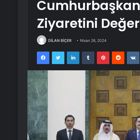
Cumhurbaşkanı 
Ziyaretini Değer
DİLAN BİÇER
Nisan 26, 2024
Facebook
Twitter
LinkedIn
Tumblr
Pinterest
Reddit