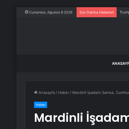
Trump
Cumartesi, Ağustos 8 2026
Son Dakika Haberleri
ANASAY
Anasayfa
/
Haber
/
Mardinli İşadamı Samsa, Cumhurb
Haber
Mardinli İşada