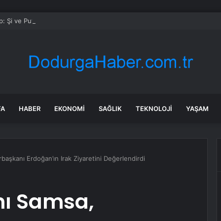
: Şi ve Putin İran’a silah satmayacaklarını söyledi
FA
HABER
EKONOMI
SAĞLIK
TEKNOLOJI
YAŞAM
aşkanı Erdoğan’ın Irak Ziyaretini Değerlendirdi
mı Samsa,