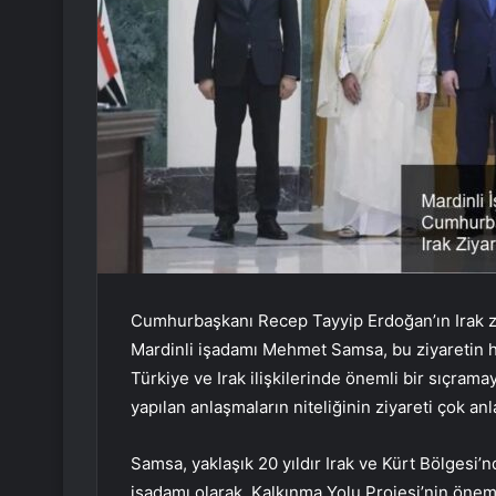
Cumhurbaşkanı Recep Tayyip Erdoğan’ın Irak ziy
Mardinli işadamı Mehmet Samsa, bu ziyaretin her
Türkiye ve Irak ilişkilerinde önemli bir sıçram
yapılan anlaşmaların niteliğinin ziyareti çok anlam
Samsa, yaklaşık 20 yıldır Irak ve Kürt Bölgesi’n
işadamı olarak, Kalkınma Yolu Projesi’nin önemi