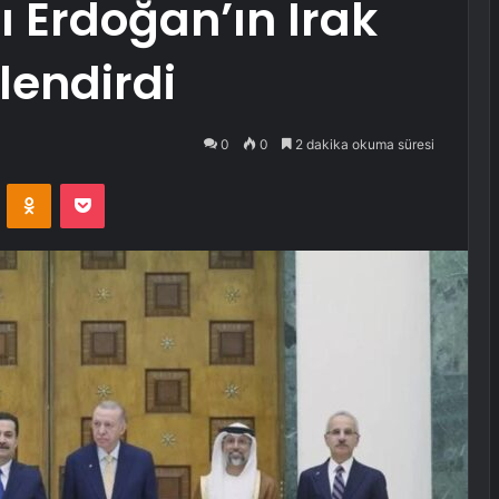
Erdoğan’ın Irak
lendirdi
0
0
2 dakika okuma süresi
VKontakte
Odnoklassniki
Pocket