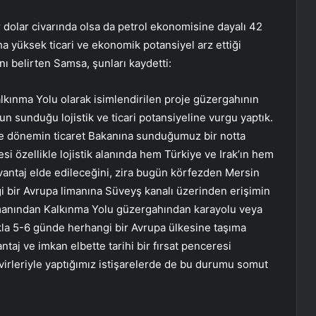
 dolar civarında olsa da petrol ekonomisine dayalı 42
a yüksek ticari ve ekonomik potansiyel arz ettiği
ı belirten Samsa, şunları kaydetti:
lkınma Yolu olarak isimlendirilen proje güzergahının
sunduğu lojistik ve ticari potansiyeline vurgu yaptık.
 ve dönemin ticaret Bakanına sunduğumuz bir notta
i özellikle lojistik alanında hem Türkiye ve Irak’ın hem
avantaj elde edileceğini, zira bugün körfezden Mersin
i bir Avrupa limanına Süveyş kanalı üzerinden erişimin
imanından Kalkınma Yolu güzergahından karayolu veya
ıkla 5-6 günde herhangi bir Avrupa ülkesine taşıma
aj ve imkan elbette tarihi bir fırsat penceresi
rleriyle yaptığımız istişarelerde de bu durumu somut