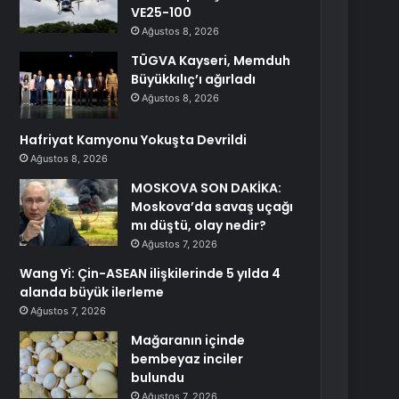
VE25-100
Ağustos 8, 2026
TÜGVA Kayseri, Memduh
Büyükkılıç’ı ağırladı
Ağustos 8, 2026
Hafriyat Kamyonu Yokuşta Devrildi
Ağustos 8, 2026
MOSKOVA SON DAKİKA:
Moskova’da savaş uçağı
mı düştü, olay nedir?
Ağustos 7, 2026
Wang Yi: Çin-ASEAN ilişkilerinde 5 yılda 4
alanda büyük ilerleme
Ağustos 7, 2026
Mağaranın içinde
bembeyaz inciler
bulundu
Ağustos 7, 2026