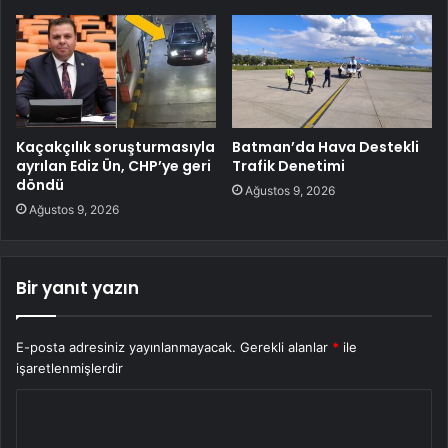
Kaçakçılık soruşturmasıyla
Batman’da Hava Destekli
ayrılan Ediz Ün, CHP’ye geri
Trafik Denetimi
döndü
Ağustos 9, 2026
Ağustos 9, 2026
Bir yanıt yazın
E-posta adresiniz yayınlanmayacak.
Gerekli alanlar
*
ile
işaretlenmişlerdir
Y
o