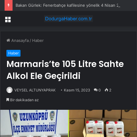
Bakan Gürlek: Fenerbahçe kafilesine yönelik 4 Nisan 2015 saldırısı yeniden incelemeye alındı
Menü
Anasayfa
/
Haber
Haber
Marmaris’te 105 Litre Sahte
Alkol Ele Geçirildi
VEYSEL ALTUNYAPRAK
Kasım 15, 2023
0
2
Bir dakikadan az