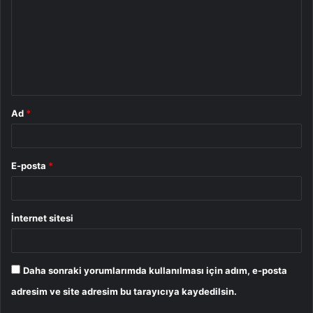
r
u
m
*
Ad
*
E-posta
*
İnternet sitesi
Daha sonraki yorumlarımda kullanılması için adım, e-posta
adresim ve site adresim bu tarayıcıya kaydedilsin.