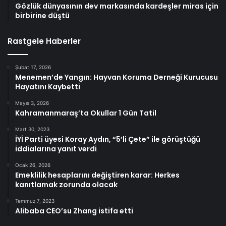
Gözlük dünyasının dev markasında kardeşler miras için
birbirine düştü
Rastgele Haberler
Şubat 17, 2026
Menemen’de Yangın: Hayvan Koruma Derneği Kurucusu
Hayatını Kaybetti
Mayıs 3, 2026
Kahramanmaraş’ta Okullar 1 Gün Tatil
Mart 30, 2023
İYİ Parti üyesi Koray Aydın, “5’li Çete” ile görüştüğü
iddialarına yanıt verdi
Ocak 26, 2026
Emeklilik hesaplarını değiştiren karar: Herkes
kanıtlamak zorunda olacak
Temmuz 7, 2023
Alibaba CEO’su Zhang istifa etti