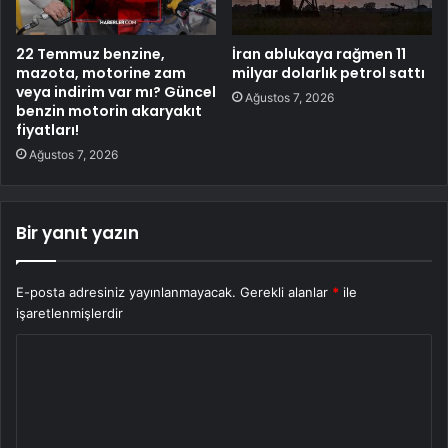
22 Temmuz benzine,
İran ablukaya rağmen 11
mazota, motorine zam
milyar dolarlık petrol sattı
veya indirim var mı? Güncel
Ağustos 7, 2026
benzin motorin akaryakıt
fiyatları!
Ağustos 7, 2026
Bir yanıt yazın
E-posta adresiniz yayınlanmayacak.
Gerekli alanlar
*
ile
işaretlenmişlerdir
Y
o
r
u