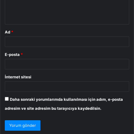
m
*
Ad
*
E-posta
*
İnternet sitesi
Daha sonraki yorumlarımda kullanılması için adım, e-posta
adresim ve site adresim bu tarayıcıya kaydedilsin.