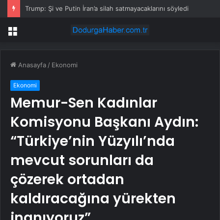
Trump: Şi ve Putin İran’a silah satmayacaklarını söyledi
Menü
Anasayfa
/
Ekonomi
Ekonomi
Memur-Sen Kadınlar
Komisyonu Başkanı Aydın:
“Türkiye’nin Yüzyılı’nda
mevcut sorunları da
çözerek ortadan
kaldıracağına yürekten
inanıyoruz”