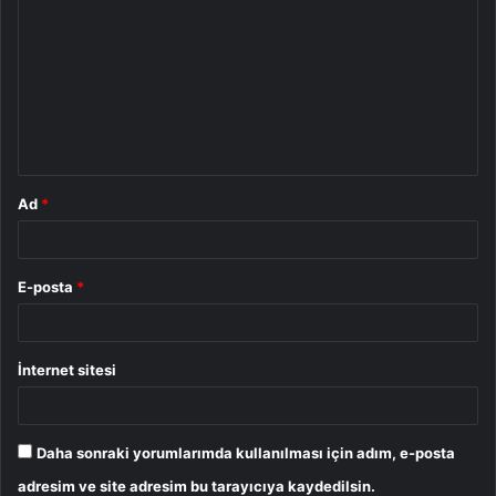
o
r
u
m
*
Ad
*
E-posta
*
İnternet sitesi
Daha sonraki yorumlarımda kullanılması için adım, e-posta
adresim ve site adresim bu tarayıcıya kaydedilsin.