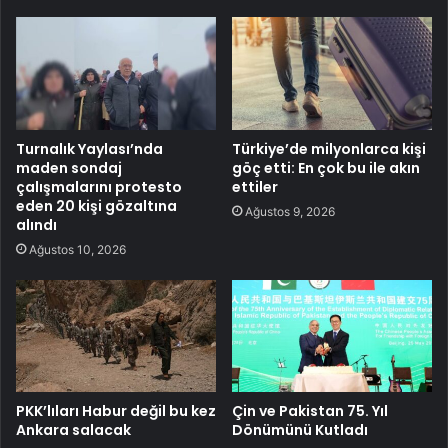
Turnalık Yaylası’nda
Türkiye’de milyonlarca kişi
maden sondaj
göç etti: En çok bu ile akın
çalışmalarını protesto
ettiler
eden 20 kişi gözaltına
Ağustos 9, 2026
alındı
Ağustos 10, 2026
PKK’lıları Habur değil bu kez
Çin ve Pakistan 75. Yıl
Ankara salacak
Dönümünü Kutladı