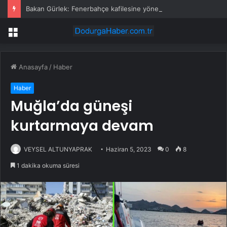
Bakan Gürlek: Fenerbahçe kafilesine yönelik 4 Nisan 2015 saldırısı yeniden incelemeye alındı
Menü
Anasayfa
/
Haber
Haber
Muğla’da güneşi
kurtarmaya devam
VEYSEL ALTUNYAPRAK
Haziran 5, 2023
0
8
1 dakika okuma süresi