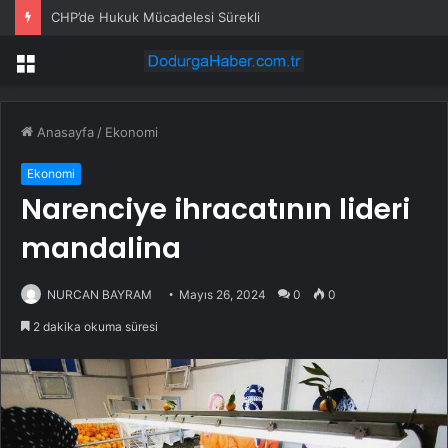
CHP’de Hukuk Mücadelesi Sürekli
Menü
Anasayfa
/
Ekonomi
Ekonomi
Narenciye ihracatının lideri
mandalina
NURCAN BAYRAM
Mayıs 26, 2024
0
0
2 dakika okuma süresi