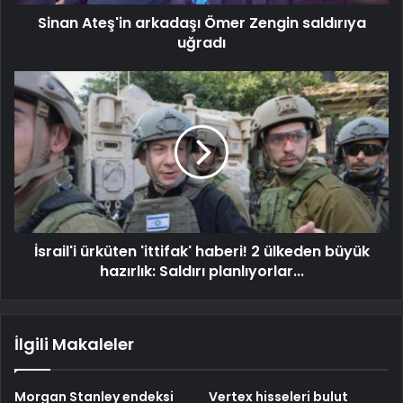
Sinan Ateş'in arkadaşı Ömer Zengin saldırıya
uğradı
İsrail'i ürküten 'ittifak' haberi! 2 ülkeden büyük
hazırlık: Saldırı planlıyorlar...
İlgili Makaleler
Morgan Stanley endeksi
Vertex hisseleri bulut