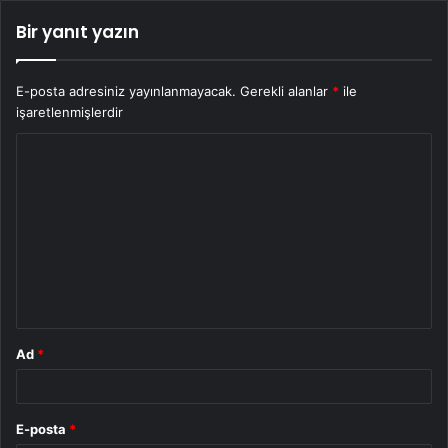
Bir yanıt yazın
E-posta adresiniz yayınlanmayacak.
Gerekli alanlar
*
ile
işaretlenmişlerdir
Y
o
r
u
m
*
Ad
*
E-posta
*