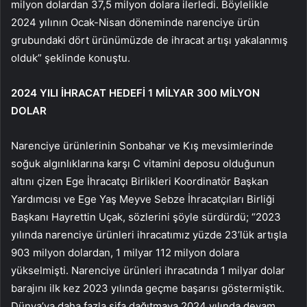
milyon dolardan 37,5 milyon dolara ilerledi. Böylelikle
2024 yılının Ocak-Nisan döneminde narenciye ürün
grubundaki dört ürünümüzde de ihracat artışı yakalanmış
olduk” şeklinde konuştu.
2024 YILI İHRACAT HEDEFİ 1 MİLYAR 300 MİLYON
DOLAR
Narenciye ürünlerinin Sonbahar ve Kış mevsimlerinde
soğuk algınlıklarına karşı C vitamini deposu olduğunun
altını çizen Ege İhracatçı Birlikleri Koordinatör Başkan
Yardımcısı ve Ege Yaş Meyve Sebze İhracatçıları Birliği
Başkanı Hayrettin Uçak, sözlerini şöyle sürdürdü; “2023
yılında narenciye ürünleri ihracatımız yüzde 23’lük artışla
903 milyon dolardan, 1 milyar 112 milyon dolara
yükselmişti. Narenciye ürünleri ihracatında 1 milyar dolar
barajını ilk kez 2023 yılında geçme başarısı göstermiştik.
Dünya’ya daha fazla şifa dağıtmaya 2024 yılında devam