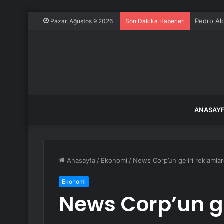
Pedro Al
Pazar, Ağustos 9 2026
Son Dakika Haberleri
ANASAY
Anasayfa
/
Ekonomi
/
News Corp’un geliri reklamlar
Ekonomi
News Corp’un ge