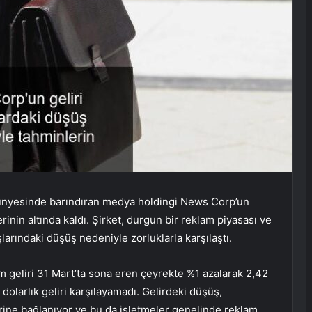
ünyesinde barındıran medya holdingi News Corp’un
rinin altında kaldı. Şirket, durgun bir reklam piyasası ve
şlarındaki düşüş nedeniyle zorluklarla karşılaştı.
am geliri 31 Mart’ta sona eren çeyrekte %1 azalarak 2,42
dolarlık geliri karşılayamadı. Gelirdeki düşüş,
erine bağlanıyor ve bu da işletmeler genelinde reklam