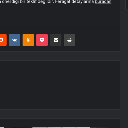
önerdiği bir teklif değildir. Feragat detaylarına
buradan
erest
Reddit
VKontakte
Odnoklassniki
Pocket
E-Posta ile paylaş
Yazdır