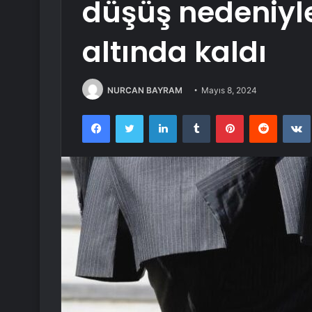
düşüş nedeniyl
altında kaldı
NURCAN BAYRAM
Mayıs 8, 2024
Facebook
Twitter
LinkedIn
Tumblr
Pinterest
Reddit