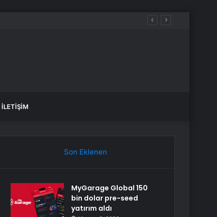
İLETIŞIM
Son Eklenen
MyGarage Global 150
bin dolar pre-seed
yatırım aldı