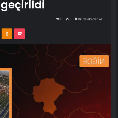
geçirildi
0
0
Bir dakikadan az
VKontakte
Odnoklassniki
Pocket