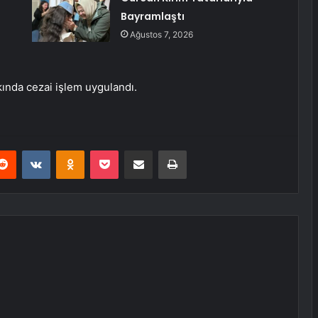
Bayramlaştı
Ağustos 7, 2026
ında cezai işlem uygulandı.
erest
Reddit
VKontakte
Odnoklassniki
Pocket
E-Posta ile paylaş
Yazdır