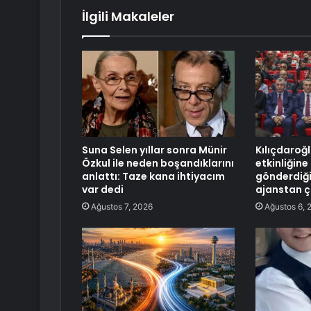
İlgili Makaleler
Suna Selen yıllar sonra Münir
Kılıçdaroğ
Özkul ile neden boşandıklarını
etkinliğine
anlattı: Taze kana ihtiyacım
gönderdiği
var dedi
ajanstan ça
Ağustos 7, 2026
Ağustos 6, 