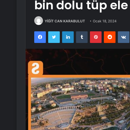
bin dolu tüp ele 
YİĞİT CAN KARABULUT
Ocak 18, 2024
Facebook
Twitter
LinkedIn
Tumblr
Pinterest
Reddit