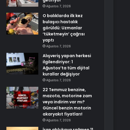
getiriyor
Ağustos 7, 2026
O balıklarda ilk kez
bulaşıcı hastalık
görüldü: Uzmanlar
‘tüketmeyin’ çağrısı
yaptı
Ağustos 7, 2026
Alışveriş yapan herkesi
ilgilendiriyor: 1
Ağustos’ta tüm dijital
kurallar değişiyor
Ağustos 7, 2026
22 Temmuz benzine,
mazota, motorine zam
veya indirim var mı?
Güncel benzin motorin
akaryakıt fiyatları!
Ağustos 7, 2026
İran ablukaya rağmen 11