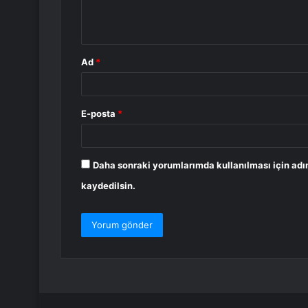
m
*
Ad
*
E-posta
*
Daha sonraki yorumlarımda kullanılması için adı
kaydedilsin.