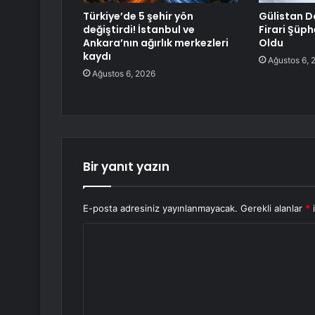
Türkiye’de 5 şehir yön
Gülistan 
değiştirdi! İstanbul ve
Firari Şüph
Ankara’nın ağırlık merkezleri
Oldu
kaydı
Ağustos 6, 
Ağustos 6, 2026
Bir yanıt yazın
E-posta adresiniz yayınlanmayacak.
Gerekli alanlar
*
i
Y
o
r
u