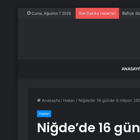
Bahçe duv
Cuma, Ağustos 7 2026
Son Dakika Haberleri
ANASAY
Anasayfa
/
Haber
/
Niğde’de 16 günde 6 milyon 265 
Haber
Niğde’de 16 gün