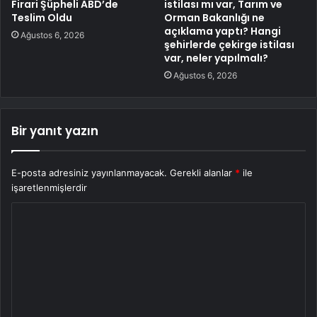
Firari Şüpheli ABD’de
istilası mı var, Tarım ve
Teslim Oldu
Orman Bakanlığı ne
açıklama yaptı? Hangi
Ağustos 6, 2026
şehirlerde çekirge istilası
var, neler yapılmalı?
Ağustos 6, 2026
Bir yanıt yazın
E-posta adresiniz yayınlanmayacak.
Gerekli alanlar
*
ile
işaretlenmişlerdir
Y
o
r
u
m