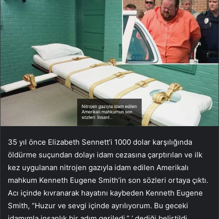
35 yıl önce Elizabeth Sennett’i 1000 dolar karşılığında
öldürme suçundan dolayı idam cezasına çarptırılan ve ilk
kez uygulanan nitrojen gazıyla idam edilen Amerikalı
mahkum Kenneth Eugene Smith’in son sözleri ortaya çıktı.
Acı içinde kıvranarak hayatını kaybeden Kenneth Eugene
Smith, “Huzur ve sevgi içinde ayrılıyorum. Bu geceki
idamımla insanlık bir adım geriledi.” ‘ dediği belirtildi.