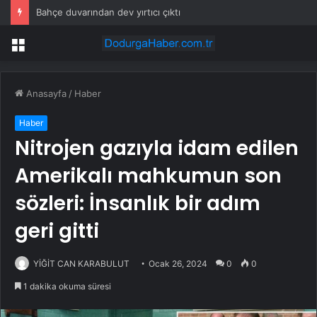
Bahçe duvarından dev yırtıcı çıktı
Menü
Anasayfa
/
Haber
Haber
Nitrojen gazıyla idam edilen
Amerikalı mahkumun son
sözleri: İnsanlık bir adım
geri gitti
YİĞİT CAN KARABULUT
Ocak 26, 2024
0
0
1 dakika okuma süresi