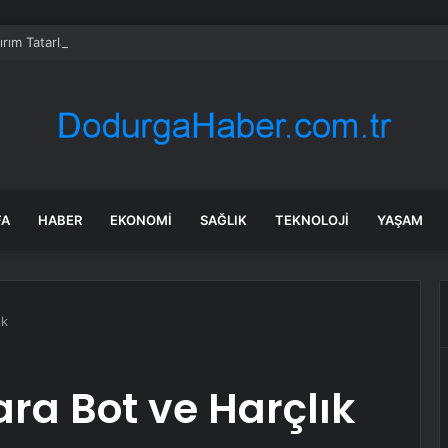
rım Tatarlarıyla Bayramlaştı
FA
HABER
EKONOMI
SAĞLIK
TEKNOLOJI
YAŞAM
ık
ara Bot ve Harçlık