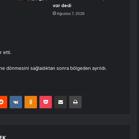
var dedi
Ağustos 7, 2026
 etti.
rine dönmesini sağladıktan sonra bölgeden ayrıldı.
erest
Reddit
VKontakte
Odnoklassniki
Pocket
E-Posta ile paylaş
Yazdır
EK