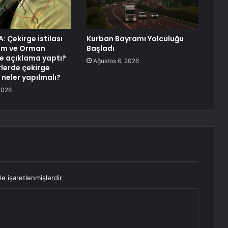
 Çekirge istilası
Kurban Bayramı Yolculuğu
rım ve Orman
Başladı
ne açıklama yaptı?
Ağustos 6, 2026
rlerde çekirge
, neler yapılmalı?
2026
le işaretlenmişlerdir