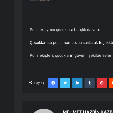
Polisler ayrıca çocuklara harçlık da verdi.
Çocuklar ise polis memuruna sarılarak teşekkür
Polis ekipleri, çocukların güvenli şekilde evle
Facebook
Twitter
LinkedIn
Tumblr
Pint
Paylaş
MEHMET HAZBİN KAZB