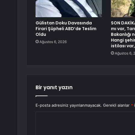
Gülistan Doku Davasında
SON DAKİKA:
Firari Şüpheli ABD’de Teslim
mı var, Ta
Oldu
Bakanlığı 
Hangi şehi
Ağustos 6, 2026
istilası var
Ağustos 6, 
Bir yanıt yazın
E-posta adresiniz yayınlanmayacak.
Gerekli alanlar
*
i
Y
o
r