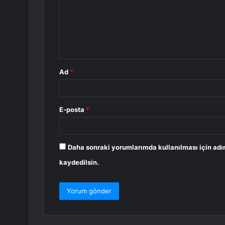
u
m
*
Ad
*
E-posta
*
Daha sonraki yorumlarımda kullanılması için adı
kaydedilsin.