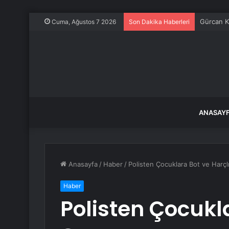
Gürcan Kı
Cuma, Ağustos 7 2026
Son Dakika Haberleri
ANASAY
Anasayfa
/
Haber
/
Polisten Çocuklara Bot ve Harçl
Haber
Polisten Çocukl