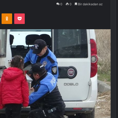
0
0
Bir dakikadan az
VKontakte
Odnoklassniki
Pocket