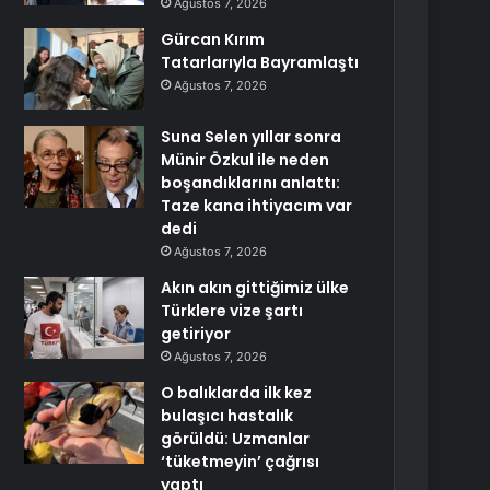
Ağustos 7, 2026
Gürcan Kırım
Tatarlarıyla Bayramlaştı
Ağustos 7, 2026
Suna Selen yıllar sonra
Münir Özkul ile neden
boşandıklarını anlattı:
Taze kana ihtiyacım var
dedi
Ağustos 7, 2026
Akın akın gittiğimiz ülke
Türklere vize şartı
getiriyor
Ağustos 7, 2026
O balıklarda ilk kez
bulaşıcı hastalık
görüldü: Uzmanlar
‘tüketmeyin’ çağrısı
yaptı