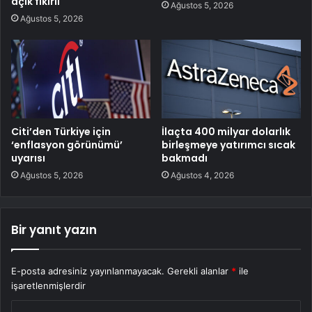
açık fikirli
Ağustos 5, 2026
Ağustos 5, 2026
Citi’den Türkiye için
İlaçta 400 milyar dolarlık
‘enflasyon görünümü’
birleşmeye yatırımcı sıcak
uyarısı
bakmadı
Ağustos 5, 2026
Ağustos 4, 2026
Bir yanıt yazın
E-posta adresiniz yayınlanmayacak.
Gerekli alanlar
*
ile
işaretlenmişlerdir
Y