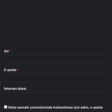
o
r
u
m
*
Ad
*
E-posta
*
İnternet sitesi
Daha sonraki yorumlarımda kullanılması için adım, e-posta