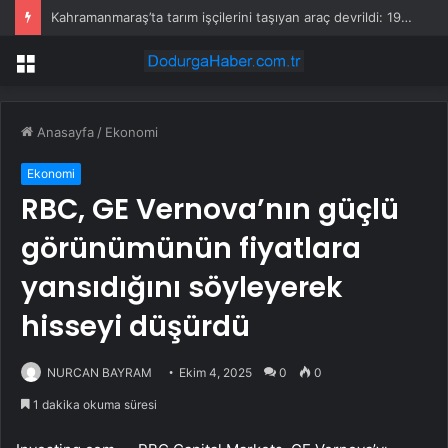
Kahramanmaraş’ta tarım işçilerini taşıyan araç devrildi: 19 yaralı
Menü
Anasayfa
/
Ekonomi
Ekonomi
RBC, GE Vernova’nın güçlü
görünümünün fiyatlara
yansıdığını söyleyerek
hisseyi düşürdü
NURCAN BAYRAM
Ekim 4, 2025
0
0
1 dakika okuma süresi