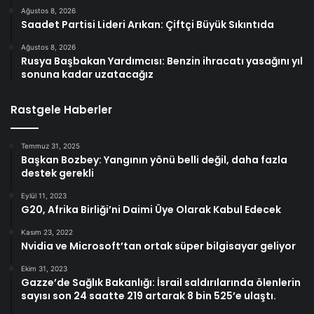
Ağustos 8, 2026
Saadet Partisi Lideri Arıkan: Çiftçi Büyük Sıkıntıda
Ağustos 8, 2026
Rusya Başbakan Yardımcısı: Benzin ihracatı yasağını yıl
sonuna kadar uzatacağız
Rastgele Haberler
Temmuz 31, 2025
Başkan Bozbey: Yangının yönü belli değil, daha fazla
destek gerekli
Eylül 11, 2023
G20, Afrika Birliği’ni Daimi Üye Olarak Kabul Edecek
Kasım 23, 2022
Nvidia ve Microsoft’tan ortak süper bilgisayar geliyor
Ekim 31, 2023
Gazze’de Sağlık Bakanlığı: İsrail saldırılarında ölenlerin
sayısı son 24 saatte 219 artarak 8 bin 525’e ulaştı.