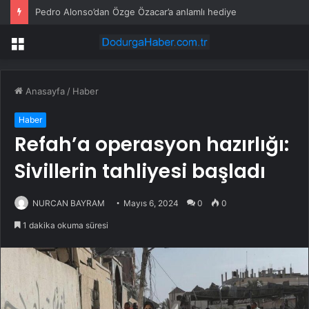
Pedro Alonso’dan Özge Özacar’a anlamlı hediye
Menü
Anasayfa
/
Haber
Haber
Refah’a operasyon hazırlığı:
Sivillerin tahliyesi başladı
NURCAN BAYRAM
Mayıs 6, 2024
0
0
1 dakika okuma süresi