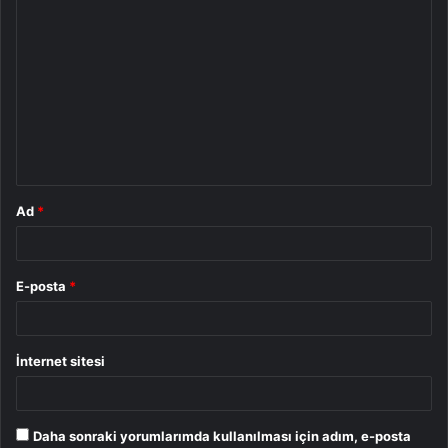
Y
o
r
u
m
*
Ad
*
E-posta
*
İnternet sitesi
Daha sonraki yorumlarımda kullanılması için adım, e-posta