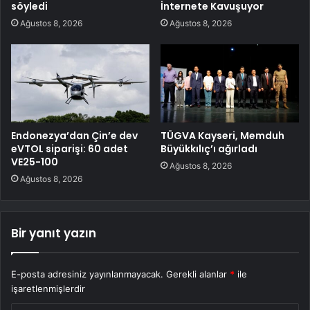
söyledi
İnternete Kavuşuyor
Ağustos 8, 2026
Ağustos 8, 2026
Endonezya’dan Çin’e dev
TÜGVA Kayseri, Memduh
eVTOL siparişi: 60 adet
Büyükkılıç’ı ağırladı
VE25-100
Ağustos 8, 2026
Ağustos 8, 2026
Bir yanıt yazın
E-posta adresiniz yayınlanmayacak.
Gerekli alanlar
*
ile
işaretlenmişlerdir