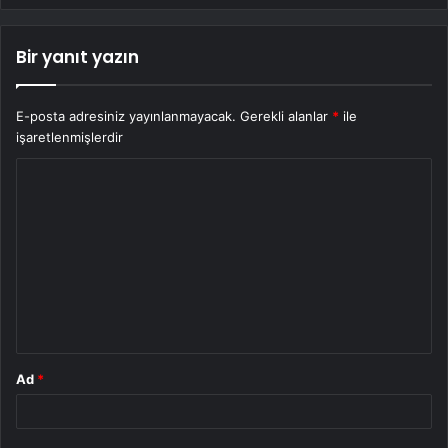
Bir yanıt yazın
E-posta adresiniz yayınlanmayacak.
Gerekli alanlar
*
ile
işaretlenmişlerdir
Y
o
r
u
m
*
Ad
*