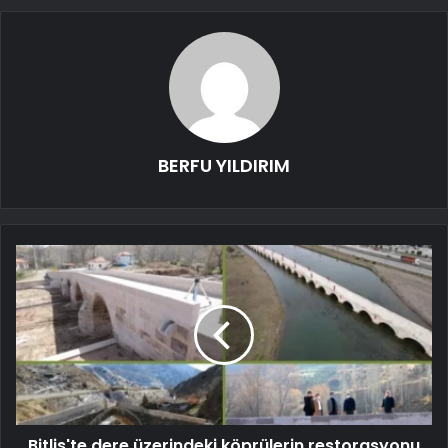
BERFU YILDIRIM
Bitlis'te dere üzerindeki köprülerin restorasyonu