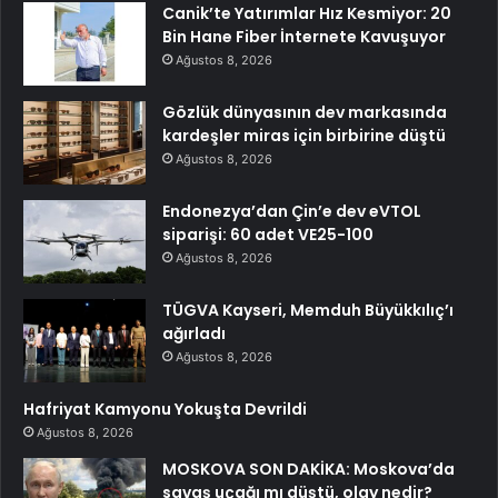
Canik’te Yatırımlar Hız Kesmiyor: 20
Bin Hane Fiber İnternete Kavuşuyor
Ağustos 8, 2026
Gözlük dünyasının dev markasında
kardeşler miras için birbirine düştü
Ağustos 8, 2026
Endonezya’dan Çin’e dev eVTOL
siparişi: 60 adet VE25-100
Ağustos 8, 2026
TÜGVA Kayseri, Memduh Büyükkılıç’ı
ağırladı
Ağustos 8, 2026
Hafriyat Kamyonu Yokuşta Devrildi
Ağustos 8, 2026
MOSKOVA SON DAKİKA: Moskova’da
savaş uçağı mı düştü, olay nedir?