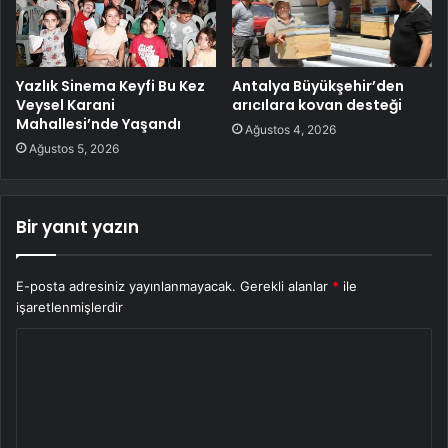
Yazlık Sinema Keyfi Bu Kez
Antalya Büyükşehir’den
Veysel Karani
arıcılara kovan desteği
Mahallesi’nde Yaşandı
Ağustos 4, 2026
Ağustos 5, 2026
Bir yanıt yazın
E-posta adresiniz yayınlanmayacak.
Gerekli alanlar
*
ile
işaretlenmişlerdir
Y
o
r
u