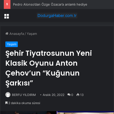
Pedro Alonso’dan Özge Özacar’a anlamlı hediye
Menü
Anasayfa
/
Yaşam
Yaşam
Şehir Tiyatrosunun Yeni
Klasik Oyunu Anton
Çehov’un “Kuğunun
Şarkısı”
BERFU YILDIRIM
Aralık 20, 2022
0
13
2 dakika okuma süresi