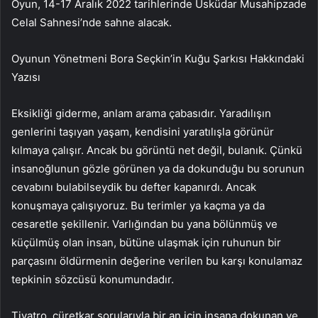
Oyun, 14-17 Aralık 2022 tarihlerinde Üsküdar Musahipzade
Celal Sahnesi’nde sahne alacak.
Oyunun Yönetmeni Bora Seçkin’in Kuğu Şarkısı Hakkındaki
Yazısı
Eksikliği giderme, anlam arama çabasıdır. Yaradılışın
genlerini taşıyan yaşam, kendisini yaratılışla görünür
kılmaya çalışır. Ancak bu görüntü net değil, bulanık. Çünkü
insanoğlunun gözle görünen ya da dokunduğu bu sorunun
cevabını bulabilseydik bu defter kapanırdı. Ancak
konuşmaya çalışıyoruz. Bu terimler ya kaçma ya da
cesaretle şekillenir. Varlığından bu yana bölünmüş ve
küçülmüş olan insan, bütüne ulaşmak için ruhunun bir
parçasını öldürmenin değerine verilen bu karşı konulamaz
tepkinin sözcüsü konumundadır.
Tiyatro, cüretkar sorularıyla bir an için insana dokunan ve