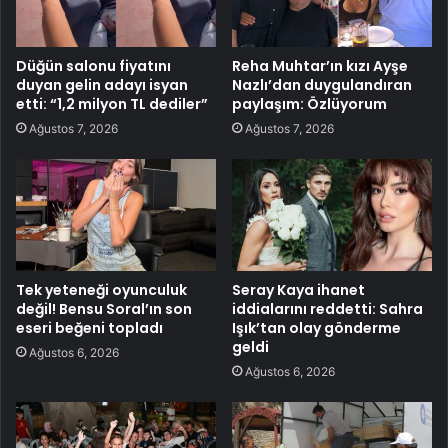
Düğün salonu fiyatını
Reha Muhtar’ın kızı Ayşe
duyan gelin adayı isyan
Nazlı’dan duygulandıran
etti: “1,2 milyon TL dediler”
paylaşım: Özlüyorum
Ağustos 7, 2026
Ağustos 7, 2026
Tek yeteneği oyunculuk
Seray Kaya ihanet
değil! Bensu Soral’ın son
iddialarını reddetti: Sahra
eseri beğeni topladı
Işık’tan olay gönderme
geldi
Ağustos 6, 2026
Ağustos 6, 2026