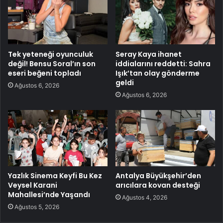
Tek yeteneği oyunculuk
Seray Kaya ihanet
değil! Bensu Soral’ın son
iddialarını reddetti: Sahra
eseri beğeni topladı
Işık’tan olay gönderme
geldi
Ağustos 6, 2026
Ağustos 6, 2026
Yazlık Sinema Keyfi Bu Kez
Antalya Büyükşehir’den
Veysel Karani
arıcılara kovan desteği
Mahallesi’nde Yaşandı
Ağustos 4, 2026
Ağustos 5, 2026