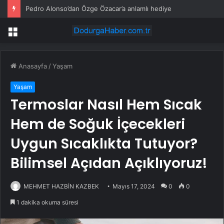
Pedro Alonso’dan Özge Özacar’a anlamlı hediye
Menü
Anasayfa
/
Yaşam
Yaşam
Termoslar Nasıl Hem Sıcak
Hem de Soğuk İçecekleri
Uygun Sıcaklıkta Tutuyor?
Bilimsel Açıdan Açıklıyoruz!
MEHMET HAZBİN KAZBEK
Mayıs 17, 2024
0
0
1 dakika okuma süresi