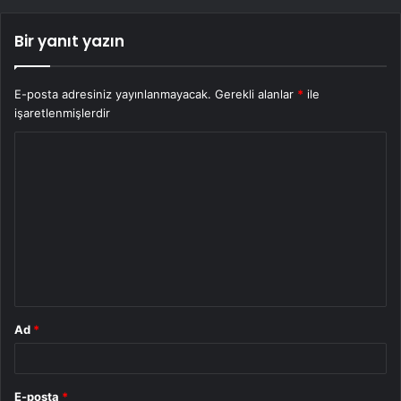
Bir yanıt yazın
E-posta adresiniz yayınlanmayacak.
Gerekli alanlar
*
ile
işaretlenmişlerdir
Y
o
r
u
m
*
Ad
*
E-posta
*