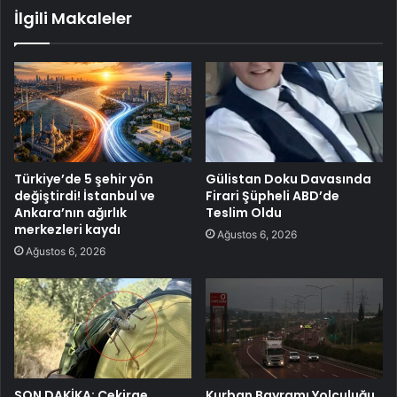
İlgili Makaleler
Türkiye’de 5 şehir yön
Gülistan Doku Davasında
değiştirdi! İstanbul ve
Firari Şüpheli ABD’de
Ankara’nın ağırlık
Teslim Oldu
merkezleri kaydı
Ağustos 6, 2026
Ağustos 6, 2026
SON DAKİKA: Çekirge
Kurban Bayramı Yolculuğu