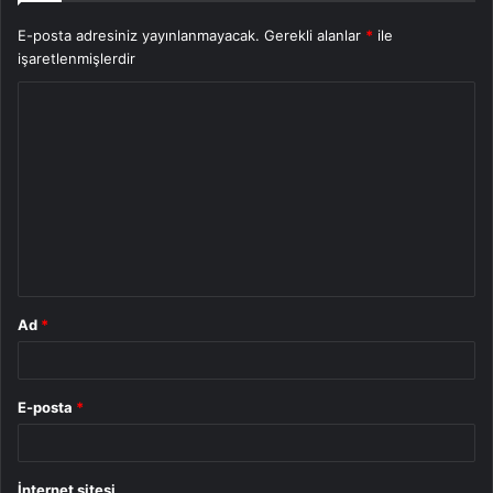
E-posta adresiniz yayınlanmayacak.
Gerekli alanlar
*
ile
işaretlenmişlerdir
Y
o
r
u
m
*
Ad
*
E-posta
*
İnternet sitesi