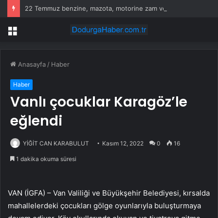
22 Temmuz benzine, mazota, motorine zam veya indirim var mı? Güncel benzin motorin akaryakıt fiyatları!
Menü
Anasayfa
/
Haber
Haber
Vanlı çocuklar Karagöz’le
eğlendi
YİĞİT CAN KARABULUT
Kasım 12, 2022
0
16
1 dakika okuma süresi
VAN (İGFA) – Van Valiliği ve Büyükşehir Belediyesi, kırsalda
mahallelerdeki çocukları gölge oyunlarıyla buluşturmaya