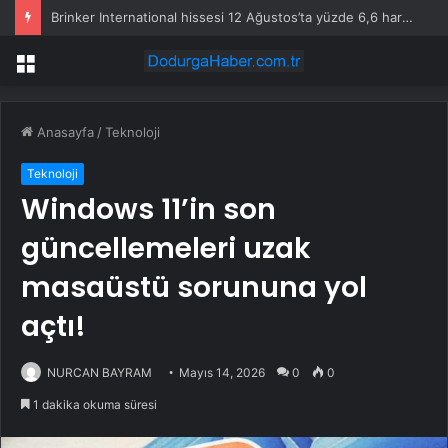
Brinker International hissesi 12 Ağustos’ta yüzde 6,6 hareket edebilir
Menü
Anasayfa
/
Teknoloji
Teknoloji
Windows 11’in son
güncellemeleri uzak
masaüstü sorununa yol
açtı!
NURCAN BAYRAM
Mayıs 14, 2026
0
0
1 dakika okuma süresi